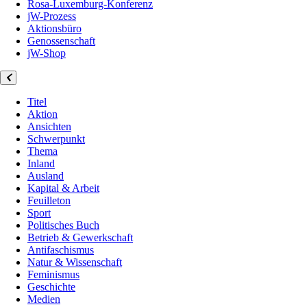
Rosa-Luxemburg-Konferenz
jW-Prozess
Aktionsbüro
Genossenschaft
jW-Shop
Titel
Aktion
Ansichten
Schwerpunkt
Thema
Inland
Ausland
Kapital & Arbeit
Feuilleton
Sport
Politisches Buch
Betrieb & Gewerkschaft
Antifaschismus
Natur & Wissenschaft
Feminismus
Geschichte
Medien