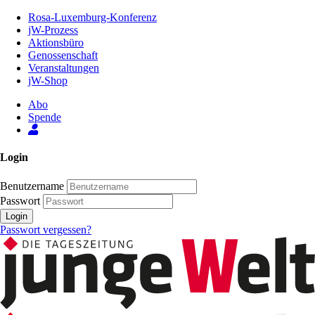
Zum
Rosa-Luxemburg-Konferenz
Inhalt
jW-Prozess
der
Aktionsbüro
Seite
Genossenschaft
Veranstaltungen
jW-Shop
Abo
Spende
Login
Benutzername
Passwort
Login
Passwort vergessen?