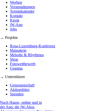
Werben
Veranstaltungen
Terminkalender
Kontakt
Kiosk
jW-App
Jobs
→ Projekte
Rosa-Luxemburg-Konferenz
Maigalerie
Melodie & Rhythmus
Shop
Fotowettbewerb
Granma
→ Unterstützen
Genossenschaft
Aktionsbüro
Spenden
Nach Hause, online und in
der App: die jW-Abos