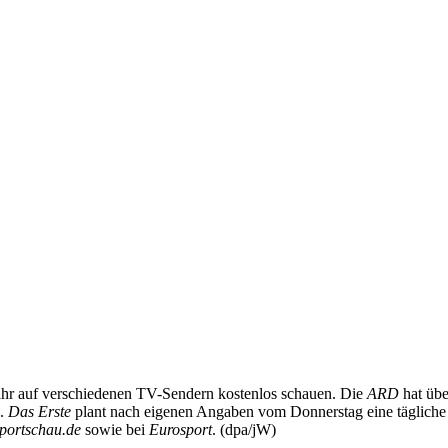
ahr auf verschiedenen TV-Sendern kostenlos schauen. Die
ARD
hat üb
n.
Das Erste
plant nach eigenen Angaben vom Donnerstag eine tägliche
portschau.de
sowie bei
Eurosport
. (dpa/jW)