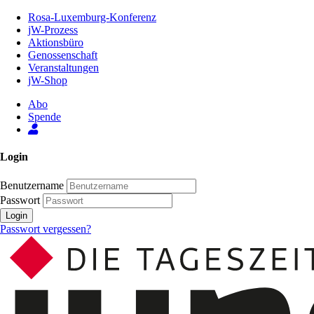
Zum
Rosa-Luxemburg-Konferenz
Inhalt
jW-Prozess
der
Aktionsbüro
Seite
Genossenschaft
Veranstaltungen
jW-Shop
Abo
Spende
Login
Benutzername
Passwort
Login
Passwort vergessen?