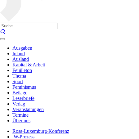
Ausgaben
Inland
Ausland
Kapital & Arbeit
Feuilleton
Thema
Sport
Feminismus
Beilage
Leserbriefe
Verlag
Veranstaltungen
Termine
Über uns
Rosa-Luxemburg-Konferenz
jW-Prozess