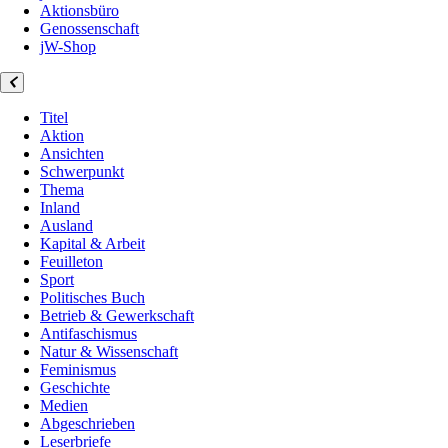
Aktionsbüro
Genossenschaft
jW-Shop
Titel
Aktion
Ansichten
Schwerpunkt
Thema
Inland
Ausland
Kapital & Arbeit
Feuilleton
Sport
Politisches Buch
Betrieb & Gewerkschaft
Antifaschismus
Natur & Wissenschaft
Feminismus
Geschichte
Medien
Abgeschrieben
Leserbriefe