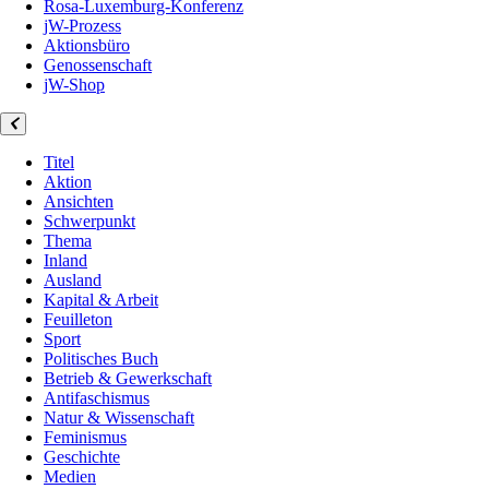
Rosa-Luxemburg-Konferenz
jW-Prozess
Aktionsbüro
Genossenschaft
jW-Shop
Titel
Aktion
Ansichten
Schwerpunkt
Thema
Inland
Ausland
Kapital & Arbeit
Feuilleton
Sport
Politisches Buch
Betrieb & Gewerkschaft
Antifaschismus
Natur & Wissenschaft
Feminismus
Geschichte
Medien