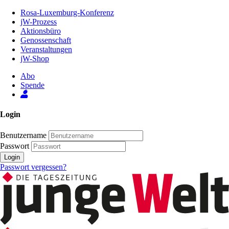
Zum
Rosa-Luxemburg-Konferenz
Inhalt
jW-Prozess
der
Aktionsbüro
Seite
Genossenschaft
Veranstaltungen
jW-Shop
Abo
Spende
Login
Benutzername
Passwort
Login
Passwort vergessen?