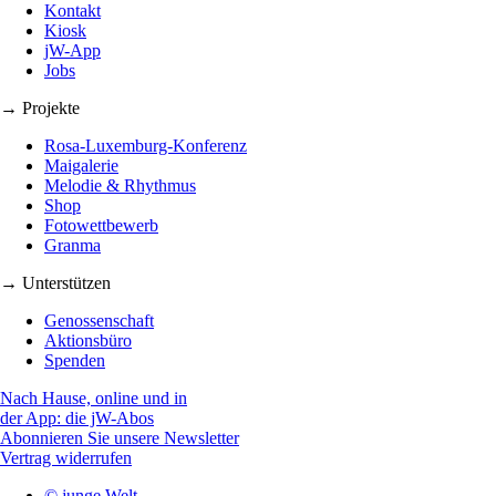
Kontakt
Kiosk
jW-App
Jobs
→ Projekte
Rosa-Luxemburg-Konferenz
Maigalerie
Melodie & Rhythmus
Shop
Fotowettbewerb
Granma
→ Unterstützen
Genossenschaft
Aktionsbüro
Spenden
Nach Hause, online und in
der App: die jW-Abos
Abonnieren Sie unsere Newsletter
Vertrag widerrufen
© junge Welt