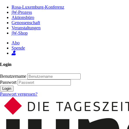
Zum
Rosa-Luxemburg-Konferenz
Inhalt
jW-Prozess
der
Aktionsbüro
Seite
Genossenschaft
Veranstaltungen
jW-Shop
Abo
Spende
Login
Benutzername
Passwort
Login
Passwort vergessen?