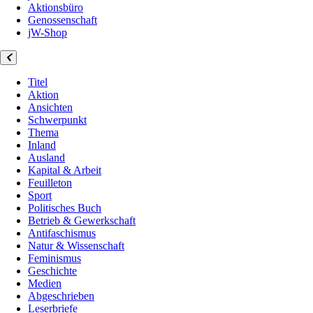
Aktionsbüro
Genossenschaft
jW-Shop
Titel
Aktion
Ansichten
Schwerpunkt
Thema
Inland
Ausland
Kapital & Arbeit
Feuilleton
Sport
Politisches Buch
Betrieb & Gewerkschaft
Antifaschismus
Natur & Wissenschaft
Feminismus
Geschichte
Medien
Abgeschrieben
Leserbriefe