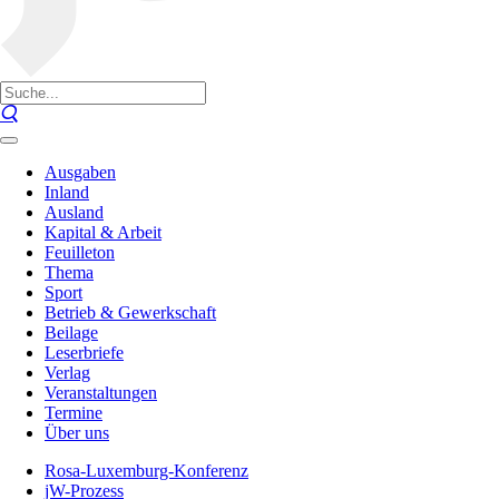
Ausgaben
Inland
Ausland
Kapital & Arbeit
Feuilleton
Thema
Sport
Betrieb & Gewerkschaft
Beilage
Leserbriefe
Verlag
Veranstaltungen
Termine
Über uns
Rosa-Luxemburg-Konferenz
jW-Prozess