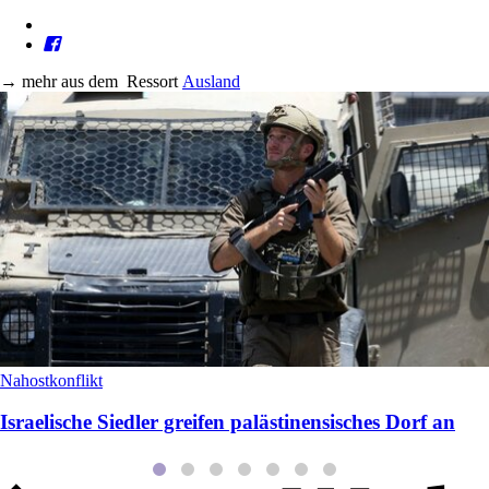
→
mehr aus dem
Ressort
Ausland
Nahostkonflikt
Israelische Siedler greifen palästinensisches Dorf an