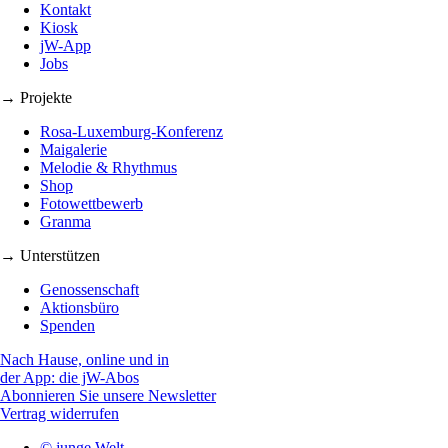
Kontakt
Kiosk
jW-App
Jobs
→ Projekte
Rosa-Luxemburg-Konferenz
Maigalerie
Melodie & Rhythmus
Shop
Fotowettbewerb
Granma
→ Unterstützen
Genossenschaft
Aktionsbüro
Spenden
Nach Hause, online und in
der App: die jW-Abos
Abonnieren Sie unsere Newsletter
Vertrag widerrufen
© junge Welt