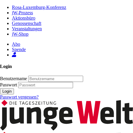
Zum
Rosa-Luxemburg-Konferenz
Inhalt
jW-Prozess
der
Aktionsbüro
Seite
Genossenschaft
Veranstaltungen
jW-Shop
Abo
Spende
Login
Benutzername
Passwort
Login
Passwort vergessen?