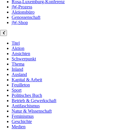
Rosa-Luxemburg-Konferenz
jW-Prozess
Aktionsbüro
Genossenschaft
jW-Shop
Titel
Aktion
Ansichten
Schwerpunkt
Thema
Inland
Ausland
Kapital & Arbeit
Feuilleton
Sport
Politisches Buch
Betrieb & Gewerkschaft
Antifaschismus
Natur & Wissenschaft
Feminismus
Geschichte
Medien