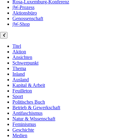
Rosa-Luxemburg-Konferenz
jW-Prozess
Aktionsbüro
Genossenschaft
jW-Shop
Titel
Aktion
Ansichten
Schwerpunkt
Thema
Inland
Ausland
Kapital & Arbeit
Feuilleton
Sport
Politisches Buch
Betrieb & Gewerkschaft
Antifaschismus
Natur & Wissenschaft
Feminismus
Geschichte
Medien