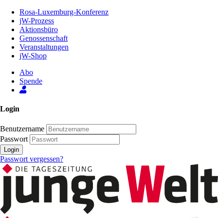
Zum
Rosa-Luxemburg-Konferenz
Inhalt
jW-Prozess
der
Aktionsbüro
Seite
Genossenschaft
Veranstaltungen
jW-Shop
Abo
Spende
Login
Benutzername
Passwort
Login
Passwort vergessen?