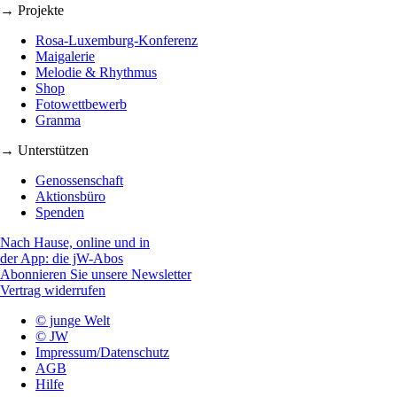
→ Projekte
Rosa-Luxemburg-Konferenz
Maigalerie
Melodie & Rhythmus
Shop
Fotowettbewerb
Granma
→ Unterstützen
Genossenschaft
Aktionsbüro
Spenden
Nach Hause, online und in
der App: die jW-Abos
Abonnieren Sie unsere Newsletter
Vertrag widerrufen
© junge Welt
© JW
Impressum/Datenschutz
AGB
Hilfe