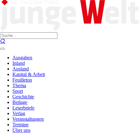
Ausgaben
Inland
Ausland
Kapital & Arbeit
Feuilleton
Thema
Sport
Geschichte
Beilage
Leserbriefe
Verlag
Veranstaltungen
Termine
Über uns