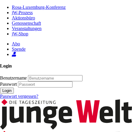
Zum
Rosa-Luxemburg-Konferenz
Inhalt
jW-Prozess
der
Aktionsbüro
Seite
Genossenschaft
Veranstaltungen
jW-Shop
Abo
Spende
Login
Benutzername
Passwort
Login
Passwort vergessen?