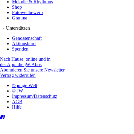
Melodie & Rhythmus
Shop
Fotowettbewerb
Granma
→ Unterstützen
Genossenschaft
Aktionsbüro
Spenden
Nach Hause, online und in
der App: die jW-Abos
Abonnieren Sie unsere Newsletter
Vertrag widerrufen
© junge Welt
© JW
Impressum/Datenschutz
AGB
Hilfe