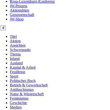
Rosa-Luxemburg-Konferenz
jW-Prozess
Aktionsbüro
Genossenschaft
jW-Shop
Titel
Aktion
Ansichten
Schwerpunkt
Thema
Inland
Ausland
Kapital & Arbeit
Feuilleton
Sport
Politisches Buch
Betrieb & Gewerkschaft
Antifaschismus
Natur & Wissenschaft
Feminismus
Geschichte
Medien