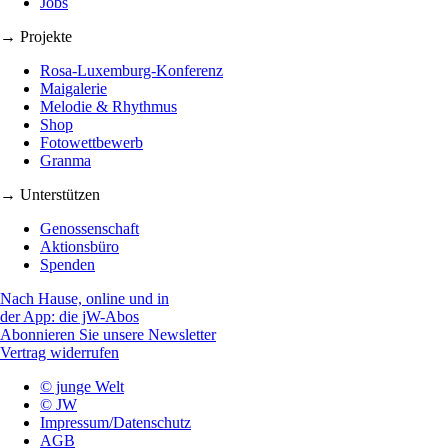
Jobs
→ Projekte
Rosa-Luxemburg-Konferenz
Maigalerie
Melodie & Rhythmus
Shop
Fotowettbewerb
Granma
→ Unterstützen
Genossenschaft
Aktionsbüro
Spenden
Nach Hause, online und in
der App: die jW-Abos
Abonnieren Sie unsere Newsletter
Vertrag widerrufen
© junge Welt
© JW
Impressum/Datenschutz
AGB