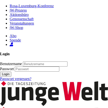
Zum
Rosa-Luxemburg-Konferenz
Inhalt
jW-Prozess
der
Aktionsbüro
Seite
Genossenschaft
Veranstaltungen
jW-Shop
Abo
Spende
Login
Benutzername
Passwort
Login
Passwort vergessen?