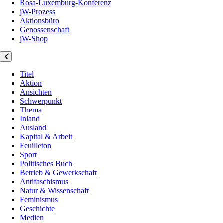
Rosa-Luxemburg-Konferenz
jW-Prozess
Aktionsbüro
Genossenschaft
jW-Shop
Titel
Aktion
Ansichten
Schwerpunkt
Thema
Inland
Ausland
Kapital & Arbeit
Feuilleton
Sport
Politisches Buch
Betrieb & Gewerkschaft
Antifaschismus
Natur & Wissenschaft
Feminismus
Geschichte
Medien