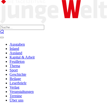
Ausgaben
Inland
Ausland
Kapital & Arbeit
Feuilleton
Thema
Sport
Geschichte
Beilage
Leserbriefe
Verlag
Veranstaltungen
Termine
Über uns