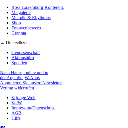
Rosa-Luxemburg-Konferenz
Maigalerie
Melodie & Rhythmus
Shop
Fotowettbewerb
Granma
→ Unterstützen
Genossenschaft
Aktionsbüro
Spenden
Nach Hause, online und in
der App: die jW-Abos
Abonnieren Sie unsere Newsletter
Vertrag widerrufen
© junge Welt
© JW
Impressum/Datenschutz
AGB
Hilfe