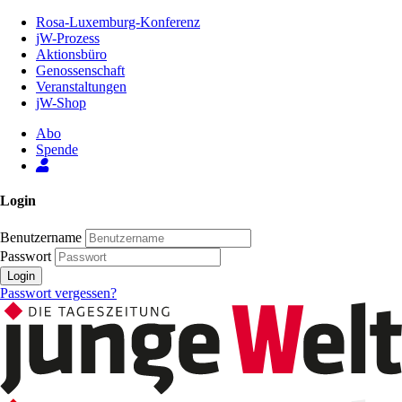
Zum
Rosa-Luxemburg-Konferenz
Inhalt
jW-Prozess
der
Aktionsbüro
Seite
Genossenschaft
Veranstaltungen
jW-Shop
Abo
Spende
Login
Benutzername
Passwort
Login
Passwort vergessen?