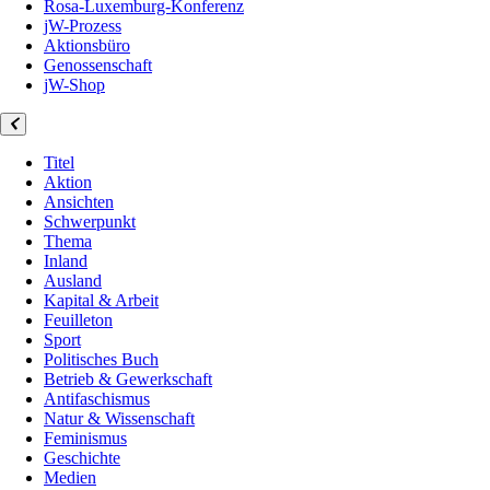
Rosa-Luxemburg-Konferenz
jW-Prozess
Aktionsbüro
Genossenschaft
jW-Shop
Titel
Aktion
Ansichten
Schwerpunkt
Thema
Inland
Ausland
Kapital & Arbeit
Feuilleton
Sport
Politisches Buch
Betrieb & Gewerkschaft
Antifaschismus
Natur & Wissenschaft
Feminismus
Geschichte
Medien