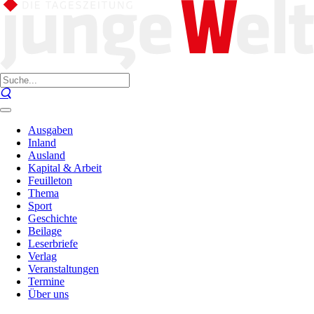
Ausgaben
Inland
Ausland
Kapital & Arbeit
Feuilleton
Thema
Sport
Geschichte
Beilage
Leserbriefe
Verlag
Veranstaltungen
Termine
Über uns