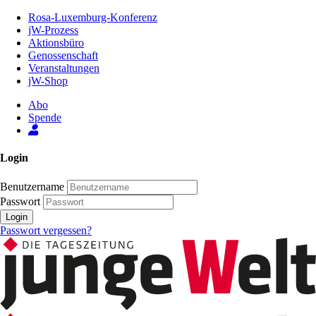
Zum
Rosa-Luxemburg-Konferenz
Inhalt
jW-Prozess
der
Aktionsbüro
Seite
Genossenschaft
Veranstaltungen
jW-Shop
Abo
Spende
Login
Benutzername
Passwort
Login
Passwort vergessen?