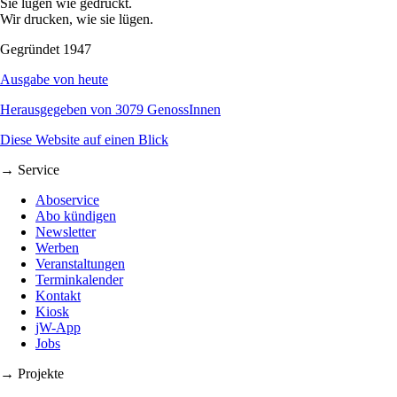
Sie lügen wie gedruckt.
Wir drucken, wie sie lügen.
Gegründet 1947
Ausgabe von heute
Herausgegeben von 3079 GenossInnen
Diese Website auf einen Blick
→ Service
Aboservice
Abo kündigen
Newsletter
Werben
Veranstaltungen
Terminkalender
Kontakt
Kiosk
jW-App
Jobs
→ Projekte