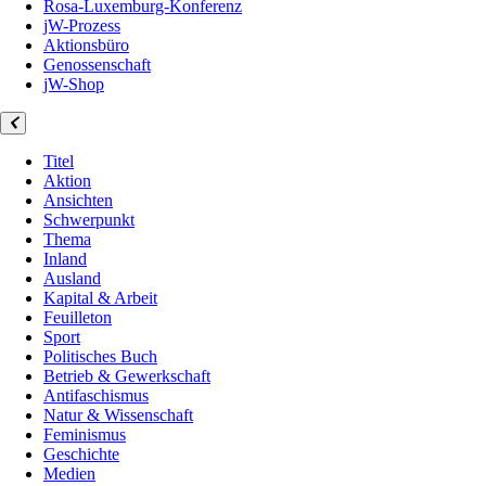
Rosa-Luxemburg-Konferenz
jW-Prozess
Aktionsbüro
Genossenschaft
jW-Shop
Titel
Aktion
Ansichten
Schwerpunkt
Thema
Inland
Ausland
Kapital & Arbeit
Feuilleton
Sport
Politisches Buch
Betrieb & Gewerkschaft
Antifaschismus
Natur & Wissenschaft
Feminismus
Geschichte
Medien