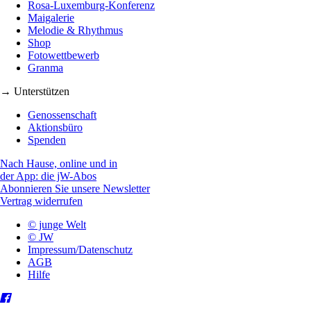
Rosa-Luxemburg-Konferenz
Maigalerie
Melodie & Rhythmus
Shop
Fotowettbewerb
Granma
→ Unterstützen
Genossenschaft
Aktionsbüro
Spenden
Nach Hause, online und in
der App: die jW-Abos
Abonnieren Sie unsere Newsletter
Vertrag widerrufen
© junge Welt
© JW
Impressum/Datenschutz
AGB
Hilfe