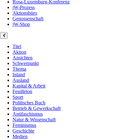
Rosa-Luxemburg-Konferenz
jW-Prozess
Aktionsbüro
Genossenschaft
jW-Shop
Titel
Aktion
Ansichten
Schwerpunkt
Thema
Inland
Ausland
Kapital & Arbeit
Feuilleton
Sport
Politisches Buch
Betrieb & Gewerkschaft
Antifaschismus
Natur & Wissenschaft
Feminismus
Geschichte
Medien