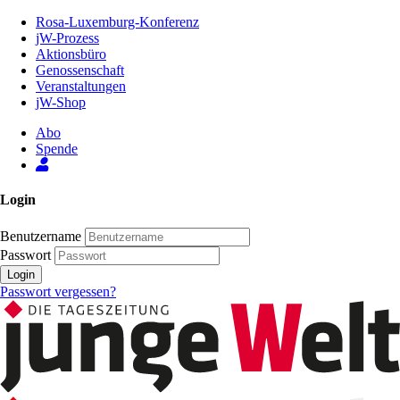
Zum
Rosa-Luxemburg-Konferenz
Inhalt
jW-Prozess
der
Aktionsbüro
Seite
Genossenschaft
Veranstaltungen
jW-Shop
Abo
Spende
Login
Benutzername
Passwort
Login
Passwort vergessen?