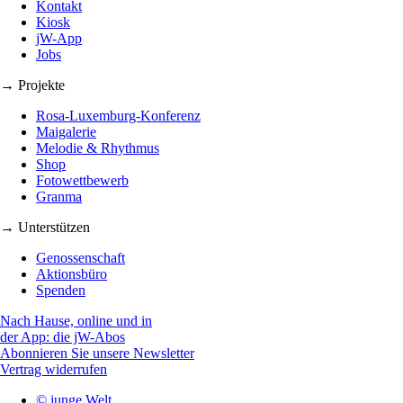
Kontakt
Kiosk
jW-App
Jobs
→ Projekte
Rosa-Luxemburg-Konferenz
Maigalerie
Melodie & Rhythmus
Shop
Fotowettbewerb
Granma
→ Unterstützen
Genossenschaft
Aktionsbüro
Spenden
Nach Hause, online und in
der App: die jW-Abos
Abonnieren Sie unsere Newsletter
Vertrag widerrufen
© junge Welt