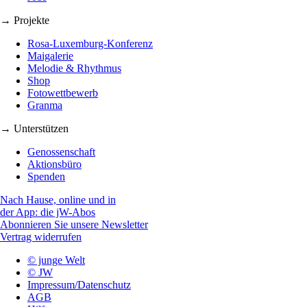
→ Projekte
Rosa-Luxemburg-Konferenz
Maigalerie
Melodie & Rhythmus
Shop
Fotowettbewerb
Granma
→ Unterstützen
Genossenschaft
Aktionsbüro
Spenden
Nach Hause, online und in
der App: die jW-Abos
Abonnieren Sie unsere Newsletter
Vertrag widerrufen
© junge Welt
© JW
Impressum/Datenschutz
AGB