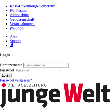
Zum
Rosa-Luxemburg-Konferenz
Inhalt
jW-Prozess
der
Aktionsbüro
Seite
Genossenschaft
Veranstaltungen
jW-Shop
Abo
Spende
Login
Benutzername
Passwort
Login
Passwort vergessen?