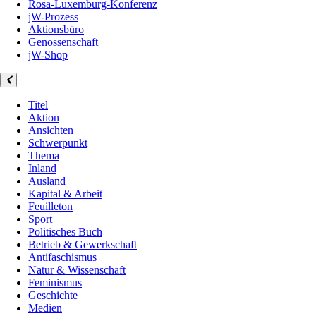
Rosa-Luxemburg-Konferenz
jW-Prozess
Aktionsbüro
Genossenschaft
jW-Shop
Titel
Aktion
Ansichten
Schwerpunkt
Thema
Inland
Ausland
Kapital & Arbeit
Feuilleton
Sport
Politisches Buch
Betrieb & Gewerkschaft
Antifaschismus
Natur & Wissenschaft
Feminismus
Geschichte
Medien