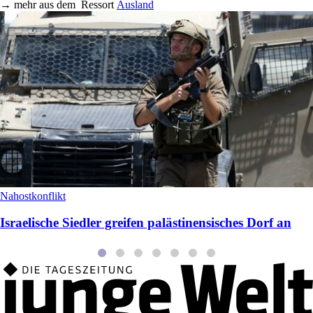
→
mehr aus dem
Ressort
Ausland
Nahostkonflikt
Israelische Siedler greifen palästinensisches Dorf an