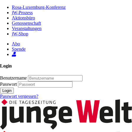
Zum
Rosa-Luxemburg-Konferenz
Inhalt
jW-Prozess
der
Aktionsbüro
Seite
Genossenschaft
Veranstaltungen
jW-Shop
Abo
Spende
Login
Benutzername
Passwort
Login
Passwort vergessen?