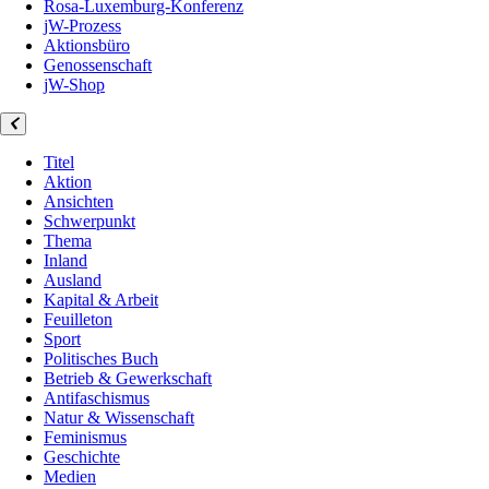
Rosa-Luxemburg-Konferenz
jW-Prozess
Aktionsbüro
Genossenschaft
jW-Shop
Titel
Aktion
Ansichten
Schwerpunkt
Thema
Inland
Ausland
Kapital & Arbeit
Feuilleton
Sport
Politisches Buch
Betrieb & Gewerkschaft
Antifaschismus
Natur & Wissenschaft
Feminismus
Geschichte
Medien