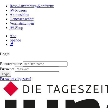
Zum
Rosa-Luxemburg-Konferenz
Inhalt
jW-Prozess
der
Aktionsbüro
Seite
Genossenschaft
Veranstaltungen
jW-Shop
Abo
Spende
Login
Benutzername
Passwort
Login
Passwort vergessen?