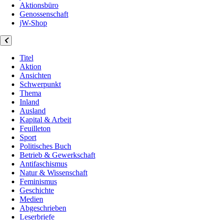
Aktionsbüro
Genossenschaft
jW-Shop
Titel
Aktion
Ansichten
Schwerpunkt
Thema
Inland
Ausland
Kapital & Arbeit
Feuilleton
Sport
Politisches Buch
Betrieb & Gewerkschaft
Antifaschismus
Natur & Wissenschaft
Feminismus
Geschichte
Medien
Abgeschrieben
Leserbriefe