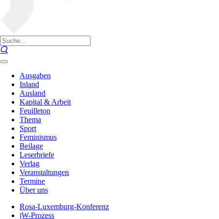
Ausgaben
Inland
Ausland
Kapital & Arbeit
Feuilleton
Thema
Sport
Feminismus
Beilage
Leserbriefe
Verlag
Veranstaltungen
Termine
Über uns
Rosa-Luxemburg-Konferenz
jW-Prozess