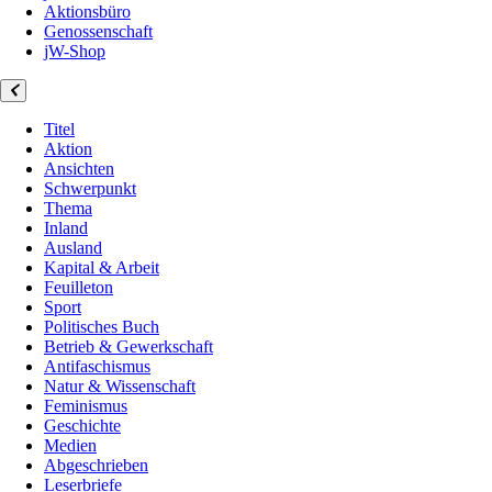
Aktionsbüro
Genossenschaft
jW-Shop
Titel
Aktion
Ansichten
Schwerpunkt
Thema
Inland
Ausland
Kapital & Arbeit
Feuilleton
Sport
Politisches Buch
Betrieb & Gewerkschaft
Antifaschismus
Natur & Wissenschaft
Feminismus
Geschichte
Medien
Abgeschrieben
Leserbriefe