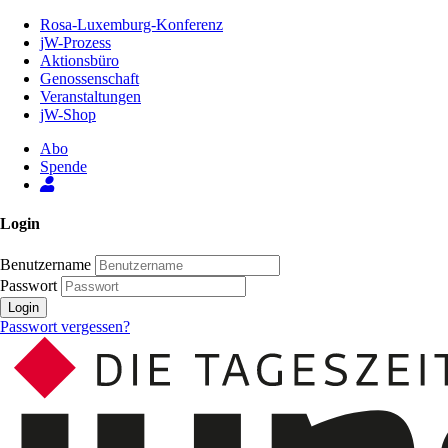
Zum
Rosa-Luxemburg-Konferenz
Inhalt
jW-Prozess
der
Aktionsbüro
Seite
Genossenschaft
Veranstaltungen
jW-Shop
Abo
Spende
Login
Benutzername
Passwort
Login
Passwort vergessen?