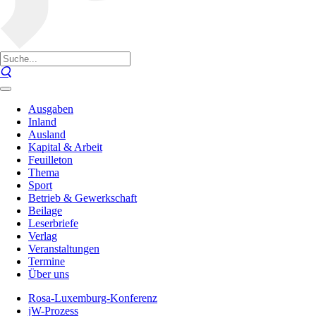
Ausgaben
Inland
Ausland
Kapital & Arbeit
Feuilleton
Thema
Sport
Betrieb & Gewerkschaft
Beilage
Leserbriefe
Verlag
Veranstaltungen
Termine
Über uns
Rosa-Luxemburg-Konferenz
jW-Prozess