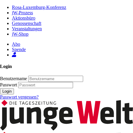
Zum
Rosa-Luxemburg-Konferenz
Inhalt
jW-Prozess
der
Aktionsbüro
Seite
Genossenschaft
Veranstaltungen
jW-Shop
Abo
Spende
Login
Benutzername
Passwort
Login
Passwort vergessen?