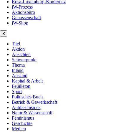
Rosa-Luxemburg-Konferenz
jW-Prozess
Aktionsbüro
Genossenschaft
jW-Shop
Titel
Aktion
Ansichten
Schwerpunkt
Thema
Inland
Ausland
Kapital & Arbeit
Feuilleton
Sport
Politisches Buch
Betrieb & Gewerkschaft
Antifaschismus
Natur & Wissenschaft
Feminismus
Geschichte
Medien