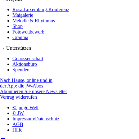
Rosa-Luxemburg-Konferenz
Maigalerie
Melodie & Rhythmus
Shop
Fotowettbewerb
Granma
→ Unterstützen
Genossenschaft
Aktionsbüro
Spenden
Nach Hause, online und in
der App: die jW-Abos
Abonnieren Sie unsere Newsletter
Vertrag widerrufen
© junge Welt
© JW
Impressum/Datenschutz
AGB
Hilfe