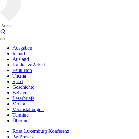
Ausgaben
Inland
Ausland
Kapital & Arbeit
Feuilleton
Thema
Sport
Geschichte
Beilage
Leserbriefe
Verlag
Veranstaltungen
Termine
Über uns
Rosa-Luxemburg-Konferenz
jW-Prozess