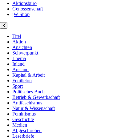
Aktionsbüro
Genossenschaft
jW-Shop
Titel
Aktion
Ansichten
Schwerpunkt
Thema
Inland
Ausland
Kapital & Arbeit
Feuilleton
Sport
Politisches Buch
Betrieb & Gewerkschaft
Antifaschismus
Natur & Wissenschaft
Feminismus
Geschichte
Medien
Abgeschrieben
Leserbriefe