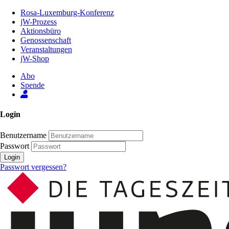
Zum
Rosa-Luxemburg-Konferenz
Inhalt
jW-Prozess
der
Aktionsbüro
Seite
Genossenschaft
Veranstaltungen
jW-Shop
Abo
Spende
Login
Benutzername
Passwort
Login
Passwort vergessen?