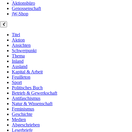
Aktionsbüro
Genossenschaft
jW-Shop
Titel
Aktion
Ansichten
Schwerpunkt
Thema
Inland
Ausland
Kapital & Arbeit
Feuilleton
Sport
Politisches Buch
Betrieb & Gewerkschaft
Antifaschismus
Natur & Wissenschaft
Feminismus
Geschichte
Medien
Abgeschrieben
Leserbriefe