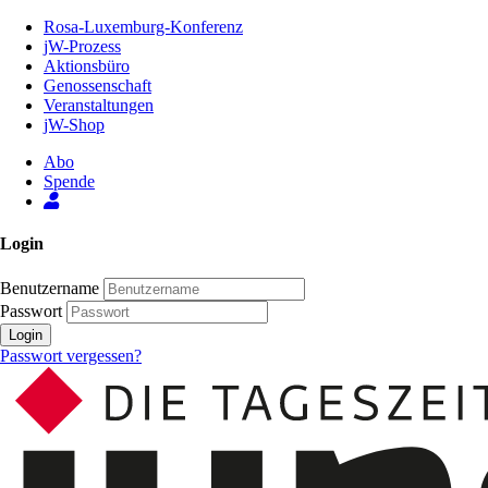
Zum
Rosa-Luxemburg-Konferenz
Inhalt
jW-Prozess
der
Aktionsbüro
Seite
Genossenschaft
Veranstaltungen
jW-Shop
Abo
Spende
Login
Benutzername
Passwort
Login
Passwort vergessen?