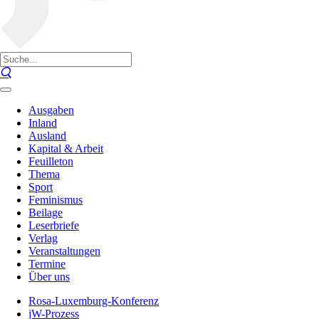
Ausgaben
Inland
Ausland
Kapital & Arbeit
Feuilleton
Thema
Sport
Feminismus
Beilage
Leserbriefe
Verlag
Veranstaltungen
Termine
Über uns
Rosa-Luxemburg-Konferenz
jW-Prozess