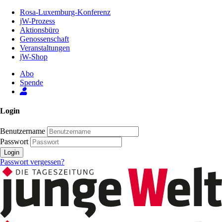
Zum
Rosa-Luxemburg-Konferenz
Inhalt
jW-Prozess
der
Aktionsbüro
Seite
Genossenschaft
Veranstaltungen
jW-Shop
Abo
Spende
Login
Benutzername
Passwort
Login
Passwort vergessen?