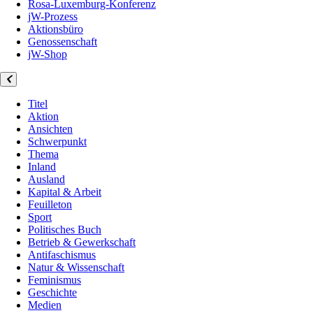
Rosa-Luxemburg-Konferenz
jW-Prozess
Aktionsbüro
Genossenschaft
jW-Shop
Titel
Aktion
Ansichten
Schwerpunkt
Thema
Inland
Ausland
Kapital & Arbeit
Feuilleton
Sport
Politisches Buch
Betrieb & Gewerkschaft
Antifaschismus
Natur & Wissenschaft
Feminismus
Geschichte
Medien