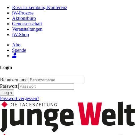
Zum
Rosa-Luxemburg-Konferenz
Inhalt
jW-Prozess
der
Aktionsbüro
Seite
Genossenschaft
Veranstaltungen
jW-Shop
Abo
Spende
Login
Benutzername
Passwort
Login
Passwort vergessen?