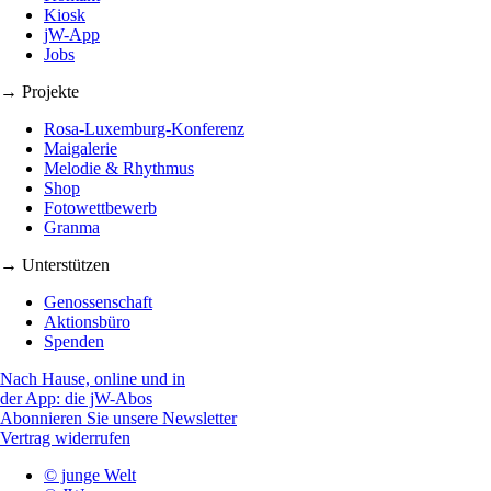
Kiosk
jW-App
Jobs
→ Projekte
Rosa-Luxemburg-Konferenz
Maigalerie
Melodie & Rhythmus
Shop
Fotowettbewerb
Granma
→ Unterstützen
Genossenschaft
Aktionsbüro
Spenden
Nach Hause, online und in
der App: die jW-Abos
Abonnieren Sie unsere Newsletter
Vertrag widerrufen
© junge Welt