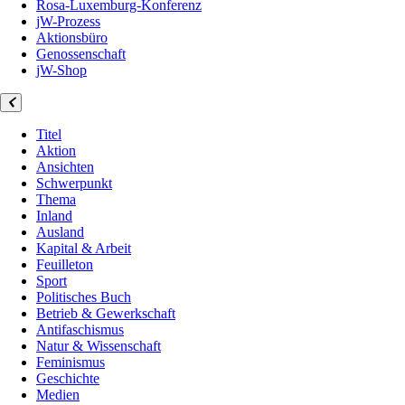
Rosa-Luxemburg-Konferenz
jW-Prozess
Aktionsbüro
Genossenschaft
jW-Shop
Titel
Aktion
Ansichten
Schwerpunkt
Thema
Inland
Ausland
Kapital & Arbeit
Feuilleton
Sport
Politisches Buch
Betrieb & Gewerkschaft
Antifaschismus
Natur & Wissenschaft
Feminismus
Geschichte
Medien