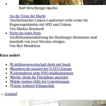
Ralf Hirschberger dpa/lsn
An die Tröge der Macht
Abo
Sächsischer Linken-Landeschef wirbt weiter für
Regierungsbündnis mit SPD und Grünen.
Von
Markus Bernhardt
Nicht um jeden Preis
Abo
Rekommunalisierung der Hamburger Stromnetze muß
innerhalb von zwei Wochen erfolgen.
Von
Ben Mendelson
Kurz notiert
Lokführergewerkschaft droht mit Streik
Bundeswehr pausiert bei NATO-Einsatz
Geheimdienst sieht NPD-Radikalisierung
Berlin: Heim für Flüchtlinge ­attackiert
Städte fordern Hilfe bei Unterbringung
Töpfer kritisiert ­Klimapolitik
→
Ausland