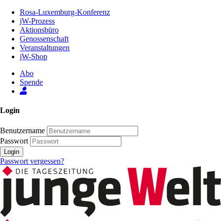
Zum
Rosa-Luxemburg-Konferenz
Inhalt
jW-Prozess
der
Aktionsbüro
Seite
Genossenschaft
Veranstaltungen
jW-Shop
Abo
Spende
Login
Benutzername
Passwort
Login
Passwort vergessen?