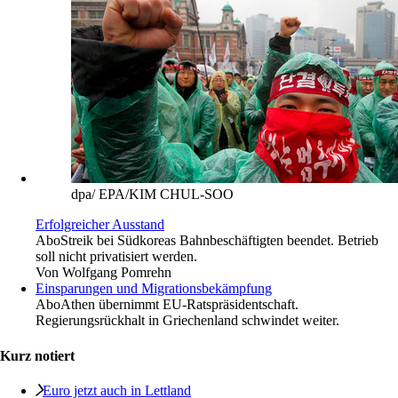
dpa/ EPA/KIM CHUL-SOO
Erfolgreicher Ausstand
Abo
Streik bei Südkoreas Bahnbeschäftigten beendet. Betrieb
soll nicht privatisiert werden.
Von
Wolfgang Pomrehn
Einsparungen und Migrationsbekämpfung
Abo
Athen übernimmt EU-Ratspräsidentschaft.
Regierungsrückhalt in Griechenland schwindet weiter.
Kurz notiert
Euro jetzt auch in ­Lettland