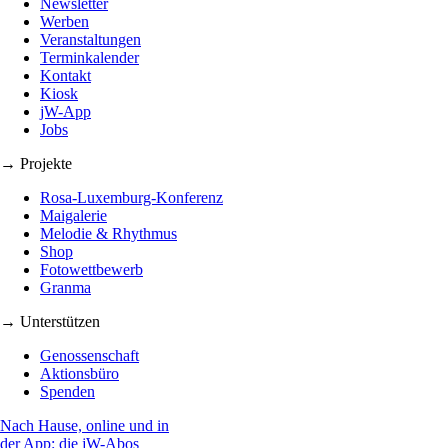
Newsletter
Werben
Veranstaltungen
Terminkalender
Kontakt
Kiosk
jW-App
Jobs
→ Projekte
Rosa-Luxemburg-Konferenz
Maigalerie
Melodie & Rhythmus
Shop
Fotowettbewerb
Granma
→ Unterstützen
Genossenschaft
Aktionsbüro
Spenden
Nach Hause, online und in
der App: die jW-Abos