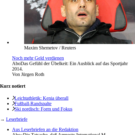
Maxim Shemetov / Reuters
Noch mehr Geld verdienen
Abo
Das Gefühl der Übelkeit: Ein Ausblick auf das Sportjahr
2014.
Von
Jürgen Roth
Kurz notiert
Leichtathletik: Kenia überall
Fußball-Randspalte
Ski nordisch: Form und Fokus
→
Leserbriefe
Aus Leserbriefen an die Redaktion
Abo
»Die Tatsache, daß Amnesty International M.