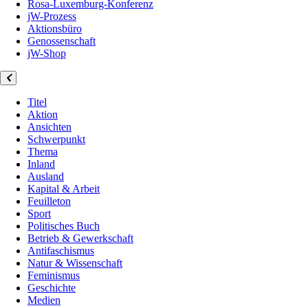
Rosa-Luxemburg-Konferenz
jW-Prozess
Aktionsbüro
Genossenschaft
jW-Shop
Titel
Aktion
Ansichten
Schwerpunkt
Thema
Inland
Ausland
Kapital & Arbeit
Feuilleton
Sport
Politisches Buch
Betrieb & Gewerkschaft
Antifaschismus
Natur & Wissenschaft
Feminismus
Geschichte
Medien