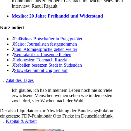
Kommunen aus zu erobern. Gespräch mit Michel Wieviorka
Interview:
Raoul Rigault
Mexiko: 20 Jahre Freihandel und Widerstand
Kurz notiert
Palästinas Botschafter in Prag getötet
Kairo: Journalisten festgenommen
Iran: Atomgespräche gehen weiter
Zentralafrika: Tausende fliehen
Indonesien: Totenach Razzia
Rebellen besetzen Stadt in Südsudan
Slowakei nimmt Uiguren auf
→
Zitat des Tages
Ich glaube, ich hab in meinem Leben noch nie so viele
erwachsene Menschen weinen sehen wie in den ersten
zwei, drei, vier Wochen nach der Wahl.
Der als »Liquidator« zur Abwicklung der Bundestagsfraktion
eingesetzte FDP-Funktionär Otto Fricke im Deutschlandfunk
→
Kapital & Arbeit