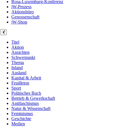
Rosa-Luxemburg-Konferenz
jW-Prozess
Aktionsbüro
Genossenschaft
jW-Shop
Titel
Aktion
Ansichten
Schwerpunkt
Thema
Inland
Ausland
Kapital & Arbeit
Feuilleton
Sport
Politisches Buch
Betrieb & Gewerkschaft
Antifaschismus
Natur & Wissenschaft
Feminismus
Geschichte
Medien