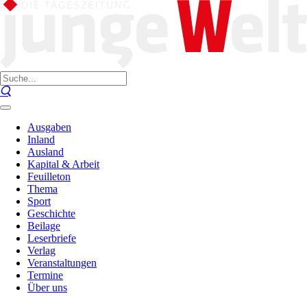
Ausgaben
Inland
Ausland
Kapital & Arbeit
Feuilleton
Thema
Sport
Geschichte
Beilage
Leserbriefe
Verlag
Veranstaltungen
Termine
Über uns