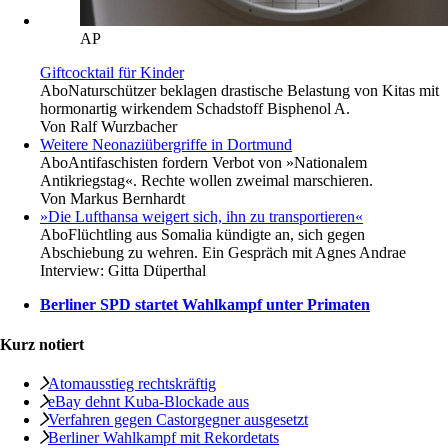
AP
Giftcocktail für Kinder
Abo
Naturschützer beklagen drastische Belastung von Kitas mit
hormonartig wirkendem Schadstoff Bisphenol A.
Von
Ralf Wurzbacher
Weitere Neonaziübergriffe in Dortmund
Abo
Antifaschisten fordern Verbot von »Nationalem
Antikriegstag«. Rechte wollen zweimal marschieren.
Von
Markus Bernhardt
»Die Lufthansa weigert sich, ihn zu transportieren«
Abo
Flüchtling aus Somalia kündigte an, sich gegen
Abschiebung zu wehren. Ein Gespräch mit Agnes Andrae
Interview:
Gitta Düperthal
Berliner SPD startet Wahlkampf unter Primaten
Kurz notiert
Atomausstieg rechtskräftig
eBay dehnt Kuba-Blockade aus
Verfahren gegen Castorgegner ausgesetzt
Berliner Wahlkampf mit Rekordetats