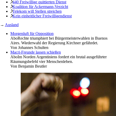
440 Freiwillige ­quittierten Dienst
Koalition für ­Ackermann-Verzicht
Telekom will Stellen streichen
Kein einheitlicher Freiwilligendienst
→
Ausland
Morgenluft für Opposition
Abo
Rechte triumphiert bei Bürgermeisterwahlen in Buenos
Aires. Wiederwahl der Regierung Kirchner gefährdet.
Von
Johannes Schulten
Macri-Freunde lassen schießen
Abo
Im Norden Argentiniens fordert ein brutal ausgeführter
Räumungsbefehl vier Menschenleben.
Von
Benjamin Beutler