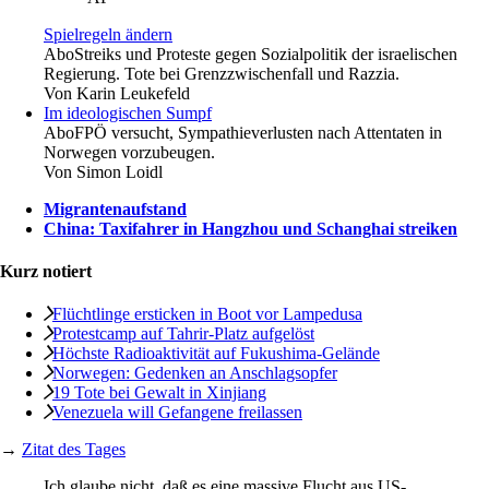
Spielregeln ändern
Abo
Streiks und Proteste gegen Sozialpolitik der israelischen
Regierung. Tote bei Grenzzwischenfall und Razzia.
Von
Karin Leukefeld
Im ideologischen Sumpf
Abo
FPÖ versucht, Sympathieverlusten nach Attentaten in
Norwegen vorzubeugen.
Von
Simon Loidl
Migrantenaufstand
China: Taxifahrer in Hangzhou und Schanghai streiken
Kurz notiert
Flüchtlinge ersticken in Boot vor Lampedusa
Protestcamp auf Tahrir-Platz aufgelöst
Höchste Radioaktivität auf Fukushima-Gelände
Norwegen: Gedenken an Anschlagsopfer
19 Tote bei Gewalt in Xinjiang
Venezuela will Gefangene freilassen
→
Zitat des Tages
Ich glaube nicht, daß es eine massive Flucht aus US-