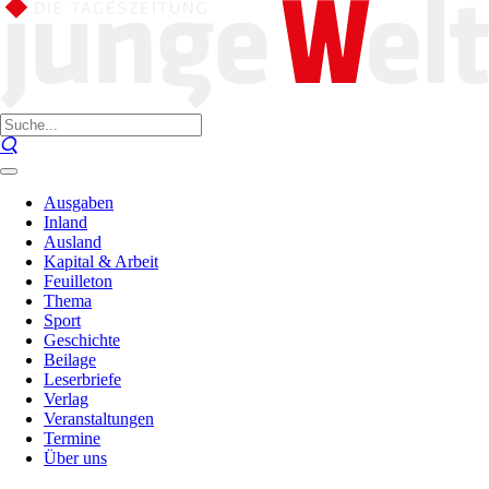
Ausgaben
Inland
Ausland
Kapital & Arbeit
Feuilleton
Thema
Sport
Geschichte
Beilage
Leserbriefe
Verlag
Veranstaltungen
Termine
Über uns