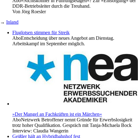
Abo
»Nichtskönner in Führungsetagen«? Zur »Entsorgung« der
DDR-Betriebsleiter durch die Treuhand.
Von
Jörg Roesler
→
Inland
Fluglotsen stimmen für Streik
Abo
Entscheidung über neues Angebot am Dienstag.
Arbeitskampf im September möglich.
»Der Mangel an Fachkräften ist ein Märchen«
Abo
Netzwerk Betroffener nennt Gründe für Erwerbslosigkeit
trotz hoher Qualifikation. Gespräch mit Tanja-Michaela Bock
Interview:
Claudia Wangerin
Geißler hält an Hybridbahnhof fest