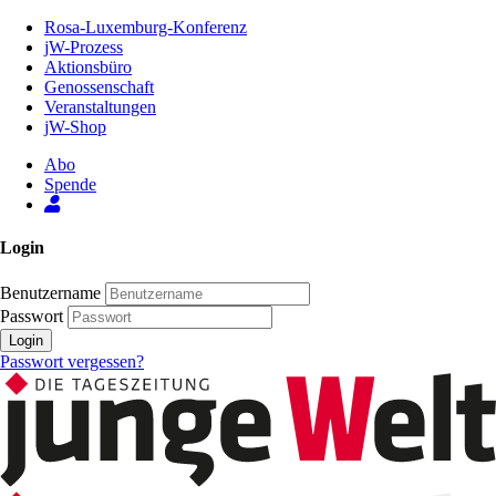
Zum
Rosa-Luxemburg-Konferenz
Inhalt
jW-Prozess
der
Aktionsbüro
Seite
Genossenschaft
Veranstaltungen
jW-Shop
Abo
Spende
Login
Benutzername
Passwort
Login
Passwort vergessen?