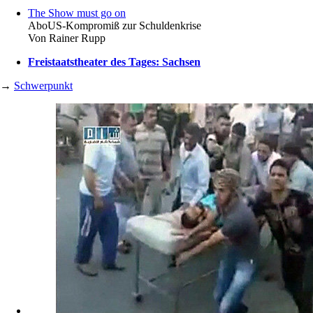
The Show must go on
Abo
US-Kompromiß zur Schuldenkrise
Von
Rainer Rupp
Freistaatstheater des Tages: Sachsen
→
Schwerpunkt