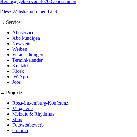
Herausgegeben von 3079 GenossInnen
Diese Website auf einen Blick
→ Service
Aboservice
Abo kündigen
Newsletter
Werben
Veranstaltungen
Terminkalender
Kontakt
Kiosk
jW-App
Jobs
→ Projekte
Rosa-Luxemburg-Konferenz
Maigalerie
Melodie & Rhythmus
Shop
Fotowettbewerb
Granma