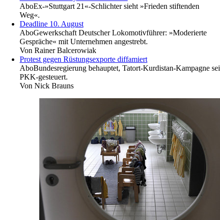
Abo
Ex-»Stuttgart 21«-Schlichter sieht »Frieden stiftenden
Weg«.
Deadline 10. August
Abo
Gewerkschaft Deutscher Lokomotivführer: »Moderierte
Gespräche« mit Unternehmen angestrebt.
Von
Rainer Balcerowiak
Protest gegen Rüstungsexporte diffamiert
Abo
Bundesregierung behauptet, Tatort-Kurdistan-Kampagne sei
PKK-gesteuert.
Von
Nick Brauns