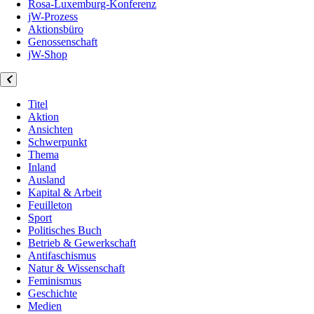
Rosa-Luxemburg-Konferenz
jW-Prozess
Aktionsbüro
Genossenschaft
jW-Shop
Titel
Aktion
Ansichten
Schwerpunkt
Thema
Inland
Ausland
Kapital & Arbeit
Feuilleton
Sport
Politisches Buch
Betrieb & Gewerkschaft
Antifaschismus
Natur & Wissenschaft
Feminismus
Geschichte
Medien