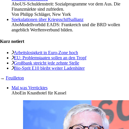
Abo
US-Schuldenstreit: Sozialprogramme vor dem Aus. Die
Finanzmärkte sind zufrieden.
Von
Philipp Schläger, New York
Spekulationen über Kriegsschiffsallianz
Abo
Modellvorbild EADS: Frankreich und die BRD wollen
angeblich Werftenverbund bilden.
Kurz notiert
Arbeitslosigkeit in Euro-Zone hoch
EU: Problemstaaten sollen an den Tropf
Großbank streicht jede zehnte Stelle
Bio-Sprit E10 bleibt weiter Ladenhüter
→
Feuilleton
Mal was Verrücktes
Abo
Ein Knasthotel für Kassel