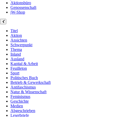
Aktionsbüro
Genossenschaft
jW-Shop
Titel
Aktion
Ansichten
Schwerpunkt
Thema
Inland
Ausland
Kapital & Arbeit
Feuilleton
Sport
Politisches Buch
Betrieb & Gewerkschaft
Antifaschismus
Natur & Wissenschaft
Feminismus
Geschichte
Medien
Abgeschrieben
Leserbriefe