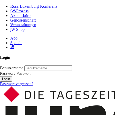
Zum
Rosa-Luxemburg-Konferenz
Inhalt
jW-Prozess
der
Aktionsbüro
Seite
Genossenschaft
Veranstaltungen
jW-Shop
Abo
Spende
Login
Benutzername
Passwort
Login
Passwort vergessen?