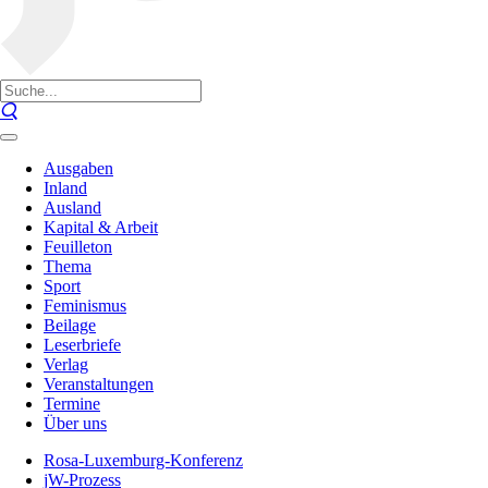
Ausgaben
Inland
Ausland
Kapital & Arbeit
Feuilleton
Thema
Sport
Feminismus
Beilage
Leserbriefe
Verlag
Veranstaltungen
Termine
Über uns
Rosa-Luxemburg-Konferenz
jW-Prozess