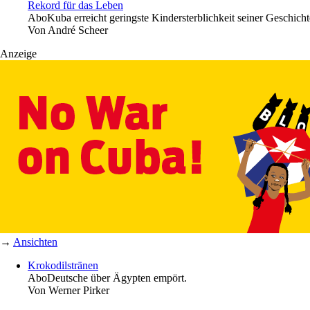
Rekord für das Leben
Abo
Kuba erreicht geringste Kindersterblichkeit seiner Geschich
Von
André Scheer
Anzeige
→
Ansichten
Krokodilstränen
Abo
Deutsche über Ägypten empört.
Von
Werner Pirker