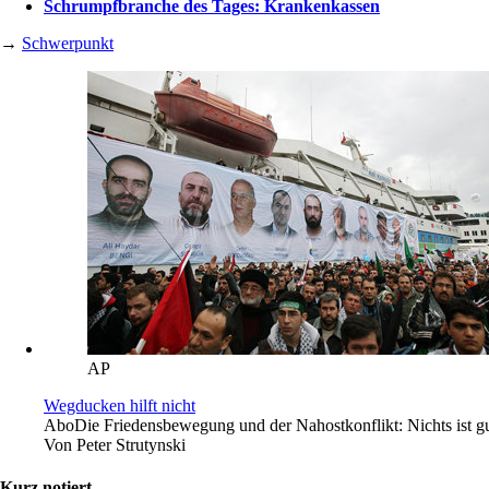
Schrumpfbranche des Tages: Krankenkassen
→
Schwerpunkt
AP
Wegducken hilft nicht
Abo
Die Friedensbewegung und der Nahostkonflikt: Nichts ist gut
Von
Peter Strutynski
Kurz notiert