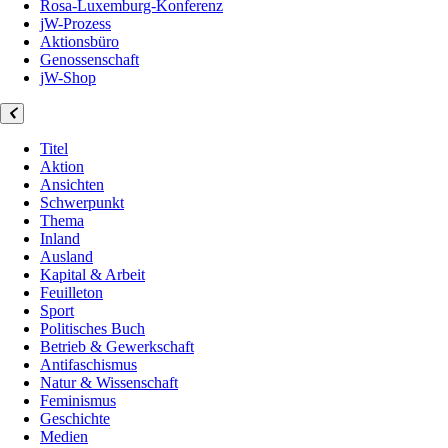
Rosa-Luxemburg-Konferenz
jW-Prozess
Aktionsbüro
Genossenschaft
jW-Shop
Titel
Aktion
Ansichten
Schwerpunkt
Thema
Inland
Ausland
Kapital & Arbeit
Feuilleton
Sport
Politisches Buch
Betrieb & Gewerkschaft
Antifaschismus
Natur & Wissenschaft
Feminismus
Geschichte
Medien