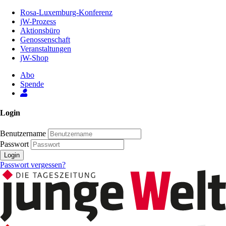
Zum
Rosa-Luxemburg-Konferenz
Inhalt
jW-Prozess
der
Aktionsbüro
Seite
Genossenschaft
Veranstaltungen
jW-Shop
Abo
Spende
Login
Benutzername
Passwort
Login
Passwort vergessen?