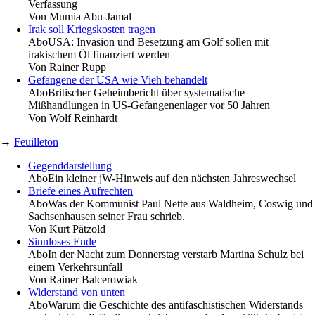
Verfassung
Von
Mumia Abu-Jamal
Irak soll Kriegskosten tragen
Abo
USA: Invasion und Besetzung am Golf sollen mit
irakischem Öl finanziert werden
Von
Rainer Rupp
Gefangene der USA wie Vieh behandelt
Abo
Britischer Geheimbericht über systematische
Mißhandlungen in US-Gefangenenlager vor 50 Jahren
Von
Wolf Reinhardt
→
Feuilleton
Gegenddarstellung
Abo
Ein kleiner jW-Hinweis auf den nächsten Jahreswechsel
Briefe eines Aufrechten
Abo
Was der Kommunist Paul Nette aus Waldheim, Coswig und
Sachsenhausen seiner Frau schrieb.
Von
Kurt Pätzold
Sinnloses Ende
Abo
In der Nacht zum Donnerstag verstarb Martina Schulz bei
einem Verkehrsunfall
Von
Rainer Balcerowiak
Widerstand von unten
Abo
Warum die Geschichte des antifaschistischen Widerstands