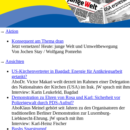
→
Aktion
Konsequent am Thema dran
Jetzt vernetzen! Heute: junge Welt und Umweltbewegung
Von
Jochen Stay / Wolfgang Pomrehn
→
Ansichten
US-Kirchenvertreter in Bagdad: Energie für Antikriegsarbeit
getankt?
Abo
Dr. Victor Makari weilt derzeit im Rahmen einer Delegation
des Nationalrates der Kirchen (USA) im Irak. jW sprach mit ihm
Interview:
Karin Leukefeld, Bagdad
Demonstration zu Ehren von Rosa und Karl: Sicherheit vor
Polizeigewalt durch PDS-Aufruf?
Abo
Klaus Meinel gehört seit Jahren zu den Organisatoren der
traditionellen Berliner Demonstration zur Luxemburg-
Liebknecht-Ehrung. jW sprach mit ihm
Interview:
Karl-Heinz Fischer
Bushs Sparstrumpf