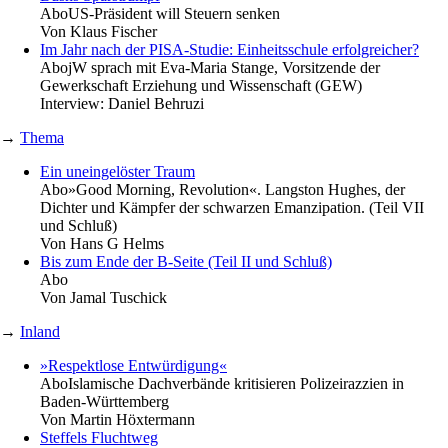
Abo
US-Präsident will Steuern senken
Von
Klaus Fischer
Im Jahr nach der PISA-Studie: Einheitsschule erfolgreicher?
Abo
jW sprach mit Eva-Maria Stange, Vorsitzende der
Gewerkschaft Erziehung und Wissenschaft (GEW)
Interview:
Daniel Behruzi
→
Thema
Ein uneingelöster Traum
Abo
»Good Morning, Revolution«. Langston Hughes, der
Dichter und Kämpfer der schwarzen Emanzipation. (Teil VII
und Schluß)
Von
Hans G Helms
Bis zum Ende der B-Seite (Teil II und Schluß)
Abo
Von
Jamal Tuschick
→
Inland
»Respektlose Entwürdigung«
Abo
Islamische Dachverbände kritisieren Polizeirazzien in
Baden-Württemberg
Von
Martin Höxtermann
Steffels Fluchtweg