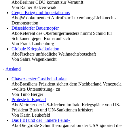
Abo
Berliner CDU kommt zur Vernunft
Von
Rainer Balcerowiak
Gegen Krieg und Imperialismus
Abo
jW dokumentiert Aufruf zur Luxemburg-Liebknecht-
Demonstration
Düsseldorfer Bauernopfer
Abo
Referent des Oberbürgermeisters nimmt Schuld für
Schikanen gegen Roma auf sich
Von
Frank Laubenburg
Globale Kriegskalkulation
Abo
Fischers unfriedliche Weihnachtsbotschaft
Von
Sahra Wagenknecht
→
Ausland
Chávez erster Gast bei »Lula«
Abo
Brasiliens Präsident sichert dem Nachbarland Venezuela
»vollste Unterstützung« zu
Von
Timo Berger
Proteste in Bagdad
Abo
Vertreter der US-Kirchen im Irak. Kriegspläne von US-
Präsident Bush und UN-Sanktionen kritisiert
Von
Karin Leukefeld
Das FBI und der »innere Feind«
Abo
Die größte Schnüfflerorganisation der USA ignoriert die