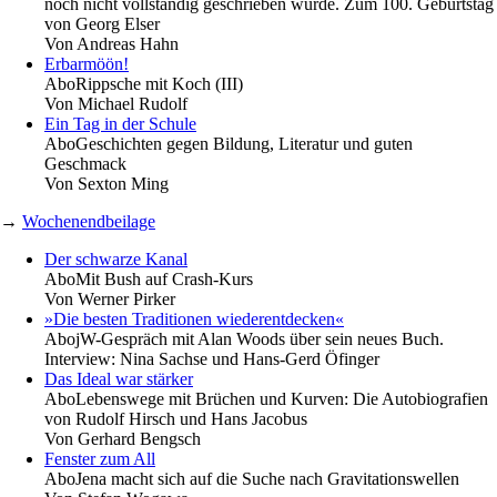
noch nicht vollständig geschrieben wurde. Zum 100. Geburtstag
von Georg Elser
Von
Andreas Hahn
Erbarmöön!
Abo
Rippsche mit Koch (III)
Von
Michael Rudolf
Ein Tag in der Schule
Abo
Geschichten gegen Bildung, Literatur und guten
Geschmack
Von
Sexton Ming
→
Wochenendbeilage
Der schwarze Kanal
Abo
Mit Bush auf Crash-Kurs
Von
Werner Pirker
»Die besten Traditionen wiederentdecken«
Abo
jW-Gespräch mit Alan Woods über sein neues Buch.
Interview:
Nina Sachse und Hans-Gerd Öfinger
Das Ideal war stärker
Abo
Lebenswege mit Brüchen und Kurven: Die Autobiografien
von Rudolf Hirsch und Hans Jacobus
Von
Gerhard Bengsch
Fenster zum All
Abo
Jena macht sich auf die Suche nach Gravitationswellen