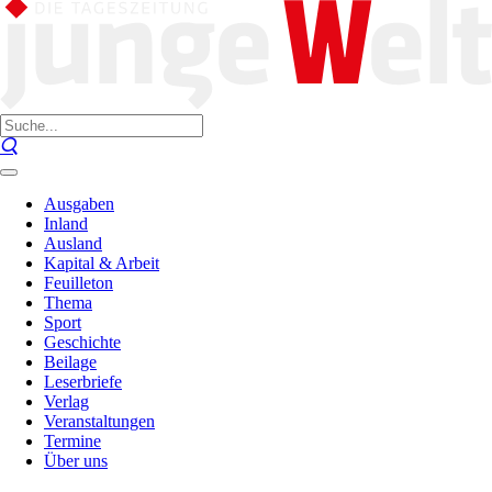
Ausgaben
Inland
Ausland
Kapital & Arbeit
Feuilleton
Thema
Sport
Geschichte
Beilage
Leserbriefe
Verlag
Veranstaltungen
Termine
Über uns