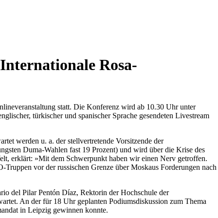
nternationale Rosa-
ineveranstaltung statt. Die Konferenz wird ab 10.30 Uhr unter
nglischer, türkischer und spanischer Sprache gesendeten Livestream
t werden u. a. der stellvertretende Vorsitzende der
 jüngsten Duma-Wahlen fast 19 Prozent) und wird über die Krise des
t, erklärt: »Mit dem Schwerpunkt haben wir einen Nerv getroffen.
TO-Truppen vor der russischen Grenze über Moskaus Forderungen nach
io del Pilar Pentón Díaz, Rektorin der Hochschule der
rwartet. An der für 18 Uhr geplanten Podiumsdiskussion zum Thema
mandat in Leipzig gewinnen konnte.