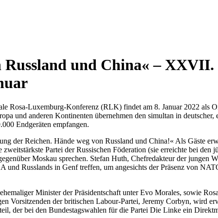
Russland und China« – XXVII. I
nuar
nale Rosa-Luxemburg-Konferenz (RLK) findet am 8. Januar 2022 als Onl
ropa und anderen Kontinenten übernehmen den simultan in deutscher, e
70.000 Endgeräten empfangen.
ng der Reichen. Hände weg von Russland und China!« Als Gäste erwarte
zweitstärkste Partei der Russischen Föderation (sie erreichte bei den
egenüber Moskau sprechen. Stefan Huth, Chefredakteur der jungen Wel
SA und Russlands in Genf treffen, um angesichts der Präsenz von NA
emaliger Minister der Präsidentschaft unter Evo Morales, sowie Rosar
en Vorsitzenden der britischen Labour-Partei, Jeremy Corbyn, wird e
eil, der bei den Bundestagswahlen für die Partei Die Linke ein Direkt