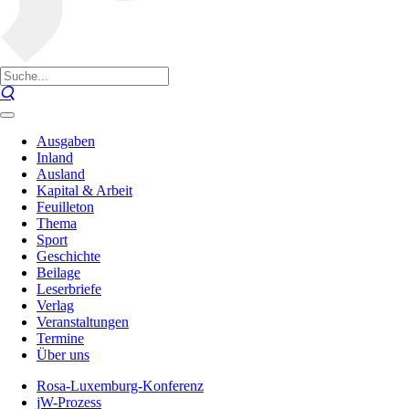
Ausgaben
Inland
Ausland
Kapital & Arbeit
Feuilleton
Thema
Sport
Geschichte
Beilage
Leserbriefe
Verlag
Veranstaltungen
Termine
Über uns
Rosa-Luxemburg-Konferenz
jW-Prozess