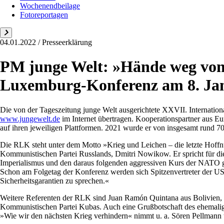
Wochenendbeilage
Fotoreportagen
04.01.2022 / Presseerklärung
PM junge Welt: »Hände weg von 
Luxemburg-Konferenz am 8. Ja
Die von der Tageszeitung junge Welt ausgerichtete XXVII. Internatio
www.jungewelt.de
im Internet übertragen. Kooperationspartner aus Eu
auf ihren jeweiligen Plattformen. 2021 wurde er von insgesamt rund 
Die RLK steht unter dem Motto »Krieg und Leichen – die letzte Hoffnu
Kommunistischen Partei Russlands, Dmitri Nowikow. Er spricht für die 
Imperialismus und den daraus folgenden aggressiven Kurs der NATO g
Schon am Folgetag der Konferenz werden sich Spitzenvertreter der U
Sicherheitsgarantien zu sprechen.«
Weitere Referenten der RLK sind Juan Ramón Quintana aus Bolivien, eh
Kommunistischen Partei Kubas. Auch eine Grußbotschaft des ehemalig
»Wie wir den nächsten Krieg verhindern« nimmt u. a. Sören Pellmann t