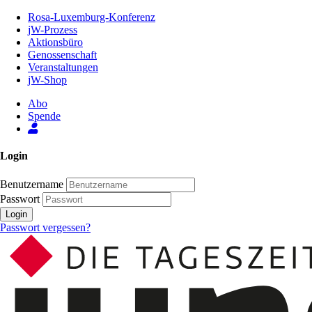
Zum
Rosa-Luxemburg-Konferenz
Inhalt
jW-Prozess
der
Aktionsbüro
Seite
Genossenschaft
Veranstaltungen
jW-Shop
Abo
Spende
Login
Benutzername
Passwort
Login
Passwort vergessen?