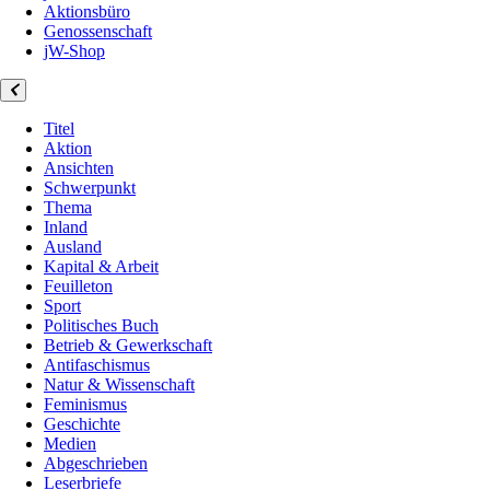
Aktionsbüro
Genossenschaft
jW-Shop
Titel
Aktion
Ansichten
Schwerpunkt
Thema
Inland
Ausland
Kapital & Arbeit
Feuilleton
Sport
Politisches Buch
Betrieb & Gewerkschaft
Antifaschismus
Natur & Wissenschaft
Feminismus
Geschichte
Medien
Abgeschrieben
Leserbriefe