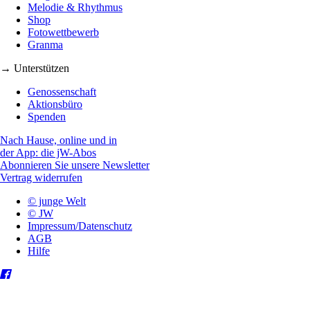
Melodie & Rhythmus
Shop
Fotowettbewerb
Granma
→ Unterstützen
Genossenschaft
Aktionsbüro
Spenden
Nach Hause, online und in
der App: die jW-Abos
Abonnieren Sie unsere Newsletter
Vertrag widerrufen
© junge Welt
© JW
Impressum/Datenschutz
AGB
Hilfe