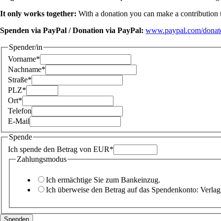
It only works together:
With a donation you can make a contribution t
Spenden via PayPal / Donation via PayPal:
www.paypal.com/donat
Spender/in
Vorname*
Nachname*
Straße*
PLZ*
Ort*
Telefon
E-Mail
Spende
Ich spende den Betrag von EUR*
Zahlungsmodus
Ich ermächtige Sie zum Bankeinzug.
Ich überweise den Betrag auf das Spendenkonto: Ver