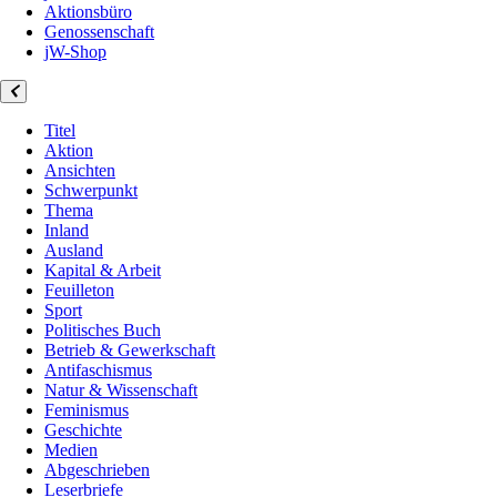
Aktionsbüro
Genossenschaft
jW-Shop
Titel
Aktion
Ansichten
Schwerpunkt
Thema
Inland
Ausland
Kapital & Arbeit
Feuilleton
Sport
Politisches Buch
Betrieb & Gewerkschaft
Antifaschismus
Natur & Wissenschaft
Feminismus
Geschichte
Medien
Abgeschrieben
Leserbriefe