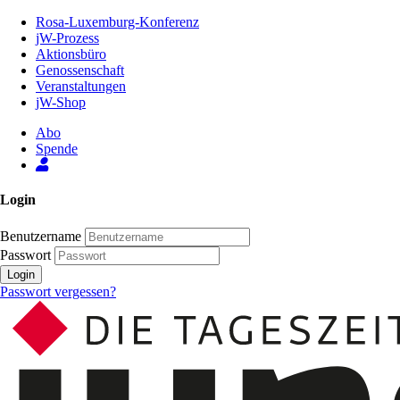
Zum
Rosa-Luxemburg-Konferenz
Inhalt
jW-Prozess
der
Aktionsbüro
Seite
Genossenschaft
Veranstaltungen
jW-Shop
Abo
Spende
Login
Benutzername
Passwort
Login
Passwort vergessen?