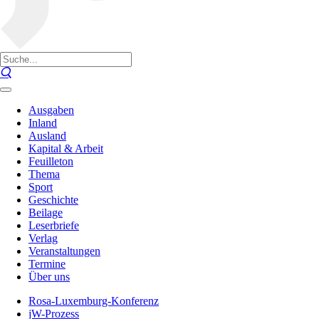
Ausgaben
Inland
Ausland
Kapital & Arbeit
Feuilleton
Thema
Sport
Geschichte
Beilage
Leserbriefe
Verlag
Veranstaltungen
Termine
Über uns
Rosa-Luxemburg-Konferenz
jW-Prozess