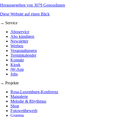
Herausgegeben von 3079 GenossInnen
Diese Website auf einen Blick
→ Service
Aboservice
Abo kündigen
Newsletter
Werben
Veranstaltungen
Terminkalender
Kontakt
Kiosk
jW-App
Jobs
→ Projekte
Rosa-Luxemburg-Konferenz
Maigalerie
Melodie & Rhythmus
Shop
Fotowettbewerb
Granma