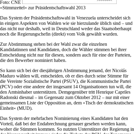
Foto: CNE
»Stimmzettel« zur Präsidentschaftswahl 2013
Das System der Präsidentschaftswahl in Venezuela unterscheidet sich
in einigen Aspekten von Wahlen wie sie hierzulande üblich sind – und
das nicht nur deshalb, weil in Deutschland weder das Staatsoberhaupt
noch die Regierungschefin (direkt) vom Volk gewählt wurden.
Zur Abstimmung stehen bei der Wahl zwar die einzelnen
Kandidatinnen und Kandidaten, doch die Wähler stimmen bei ihrer
Entscheidung nicht nur für diesen, sondern auch für eine der Parteien,
die den Bewerber nominiert haben.
So kann sich bei der diesjährigen Abstimmung jemand, der Nicolás
Maduro wählen will, entscheiden, ob er dies durch seine Stimme für
die Vereinte Sozialistische Partei (PSUV), die Kommunistische Partei
(PCV) oder eine andere der insgesamt 14 Organisationen tun will, die
den Amtsinhaber unterstützen. Demgegenüber tritt Henrique Capriles
Radonski diesmal – im Gegensatz zum Oktober 2012 – nur mit einer
gemeinsamen Liste der Opposition an, dem »Tisch der demokratischen
Einheit« (MUD).
Das System der mehrfachen Nominierung eines Kandidaten hat den
Vorteil, daß bei der Endabrechnung genauer gesehen werden kann,
woher die Stimmen kommen. So nutzten Unterstützer der Regierung in