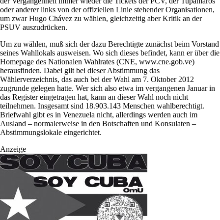
der Vergangenheit immer wieder die Tickets der PCV, der Tupamaros
oder anderer links von der offiziellen Linie stehender Organisationen,
um zwar Hugo Chávez zu wählen, gleichzeitig aber Kritik an der
PSUV auszudrücken.
Um zu wählen, muß sich der dazu Berechtigte zunächst beim Vorstand
seines Wahllokals ausweisen. Wo sich dieses befindet, kann er über die
Homepage des Nationalen Wahlrates (CNE, www.cne.gob.ve)
herausfinden. Dabei gilt bei dieser Abstimmung das
Wählerverzeichnis, das auch bei der Wahl am 7. Oktober 2012
zugrunde gelegen hatte. Wer sich also etwa im vergangenen Januar in
das Register eingetragen hat, kann an dieser Wahl noch nicht
teilnehmen. Insgesamt sind 18.903.143 Menschen wahlberechtigt.
Briefwahl gibt es in Venezuela nicht, allerdings werden auch im
Ausland – normalerweise in den Botschaften und Konsulaten –
Abstimmungslokale eingerichtet.
Anzeige