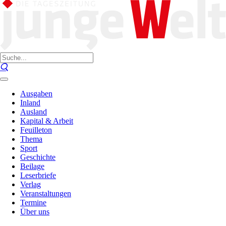
Ausgaben
Inland
Ausland
Kapital & Arbeit
Feuilleton
Thema
Sport
Geschichte
Beilage
Leserbriefe
Verlag
Veranstaltungen
Termine
Über uns