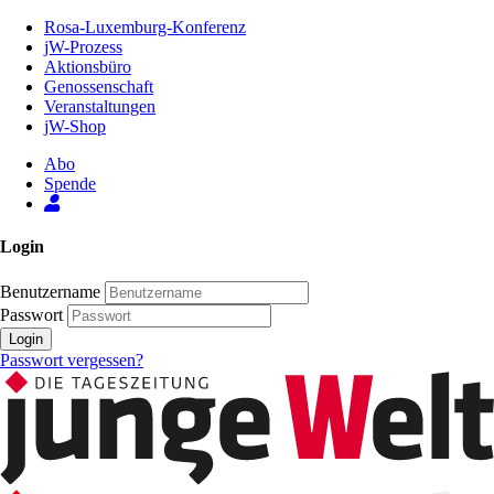
Zum
Rosa-Luxemburg-Konferenz
Inhalt
jW-Prozess
der
Aktionsbüro
Seite
Genossenschaft
Veranstaltungen
jW-Shop
Abo
Spende
Login
Benutzername
Passwort
Login
Passwort vergessen?