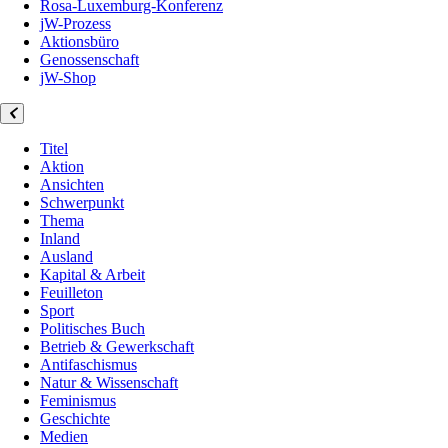
Rosa-Luxemburg-Konferenz
jW-Prozess
Aktionsbüro
Genossenschaft
jW-Shop
Titel
Aktion
Ansichten
Schwerpunkt
Thema
Inland
Ausland
Kapital & Arbeit
Feuilleton
Sport
Politisches Buch
Betrieb & Gewerkschaft
Antifaschismus
Natur & Wissenschaft
Feminismus
Geschichte
Medien