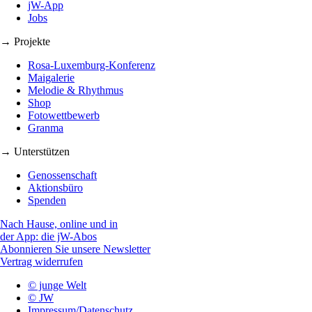
jW-App
Jobs
→ Projekte
Rosa-Luxemburg-Konferenz
Maigalerie
Melodie & Rhythmus
Shop
Fotowettbewerb
Granma
→ Unterstützen
Genossenschaft
Aktionsbüro
Spenden
Nach Hause, online und in
der App: die jW-Abos
Abonnieren Sie unsere Newsletter
Vertrag widerrufen
© junge Welt
© JW
Impressum/Datenschutz