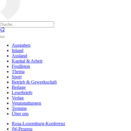
Ausgaben
Inland
Ausland
Kapital & Arbeit
Feuilleton
Thema
Sport
Betrieb & Gewerkschaft
Beilage
Leserbriefe
Verlag
Veranstaltungen
Termine
Über uns
Rosa-Luxemburg-Konferenz
jW-Prozess