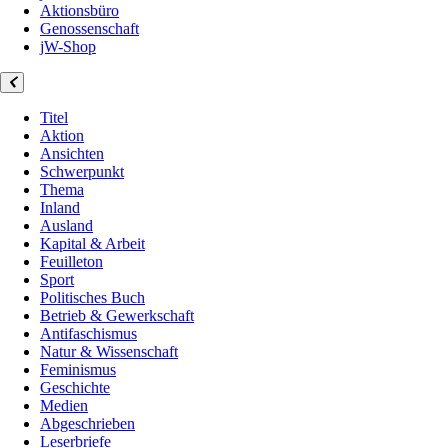
Aktionsbüro
Genossenschaft
jW-Shop
Titel
Aktion
Ansichten
Schwerpunkt
Thema
Inland
Ausland
Kapital & Arbeit
Feuilleton
Sport
Politisches Buch
Betrieb & Gewerkschaft
Antifaschismus
Natur & Wissenschaft
Feminismus
Geschichte
Medien
Abgeschrieben
Leserbriefe