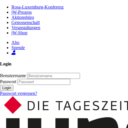
Zum
Rosa-Luxemburg-Konferenz
Inhalt
jW-Prozess
der
Aktionsbüro
Seite
Genossenschaft
Veranstaltungen
jW-Shop
Abo
Spende
Login
Benutzername
Passwort
Login
Passwort vergessen?