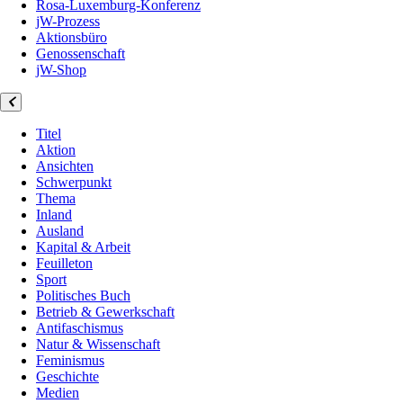
Rosa-Luxemburg-Konferenz
jW-Prozess
Aktionsbüro
Genossenschaft
jW-Shop
Titel
Aktion
Ansichten
Schwerpunkt
Thema
Inland
Ausland
Kapital & Arbeit
Feuilleton
Sport
Politisches Buch
Betrieb & Gewerkschaft
Antifaschismus
Natur & Wissenschaft
Feminismus
Geschichte
Medien