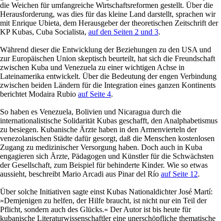
die Weichen für umfangreiche Wirtschaftsreformen gestellt. Über die
Herausforderung, was dies für das kleine Land darstellt, sprachen wir
mit Enrique Ubieta, dem Herausgeber der theoretischen Zeitschrift der
KP Kubas, Cuba Socialista,
auf den Seiten 2 und 3
.
Während dieser die Entwicklung der Beziehungen zu den USA und
zur Europäischen Union skeptisch beurteilt, hat sich die Freundschaft
zwischen Kuba und Venezuela zu einer wichtigen Achse in
Lateinamerika entwickelt. Über die Bedeutung der engen Verbindung
zwischen beiden Ländern für die Integration eines ganzen Kontinents
berichtet Modaira Rubio
auf Seite 4
.
So haben es Venezuela, Bolivien und Nicaragua durch die
internationalistische Solidarität Kubas geschafft, den Analphabetismus
zu besiegen. Kubanische Ärzte haben in den Armenvierteln der
venezolanischen Städte dafür gesorgt, daß die Menschen kostenlosen
Zugang zu medizinischer Versorgung haben. Doch auch in Kuba
engagieren sich Ärzte, Pädagogen und Künstler für die Schwächsten
der Gesellschaft, zum Beispiel für behinderte Kinder. Wie so etwas
aussieht, beschreibt Mario Arcadi aus Pinar del Río
auf Seite 12
.
Über solche Initiativen sagte einst Kubas Nationaldichter José Martí:
»Demjenigen zu helfen, der Hilfe braucht, ist nicht nur ein Teil der
Pflicht, sondern auch des Glücks.« Der Autor ist bis heute für
kubanische Literaturwissenschaftler eine unerschöpfliche thematische