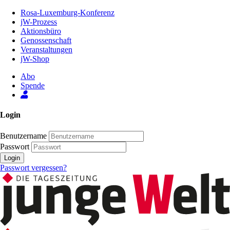
Zum
Rosa-Luxemburg-Konferenz
Inhalt
jW-Prozess
der
Aktionsbüro
Seite
Genossenschaft
Veranstaltungen
jW-Shop
Abo
Spende
Login
Benutzername
Passwort
Login
Passwort vergessen?