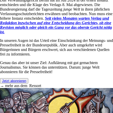
Das Verwaltungsgericht Berlin hat im Juli 2024 in der ersten Instanz
entschieden und die Klage des Verlags 8. Mai abgewiesen. Die
Bundesregierung darf die Tageszeitung
junge Welt
in ihren jährlichen
Verfassungsschutzberichten erwähnen und beobachten. Nun muss eine
höhere Instanz entscheiden.
Seit vielen Monaten warten Verlag und
Redaktion inzwischen auf eine Entscheidung des Gerichtes, ob eine
Revision möglich oder gleich ein Gang vor das oberste Gericht nötig
ist.
In unseren Augen ist das Urteil eine Einschränkung der Meinungs- und
Pressefreiheit in der Bundesrepublik. Aber auch umgekehrt wird
Bürgerinnen und Bürgern erschwert, sich aus verschiedenen Quellen
frei zu informieren.
Genau das aber ist unser Ziel: Aufklärung mit gut gemachtem
Journalismus. Sie können das unterstützen. Darum: junge Welt
abonnieren für die Pressefreiheit!
Jetzt abonnieren
→
mehr aus dem
Ressort