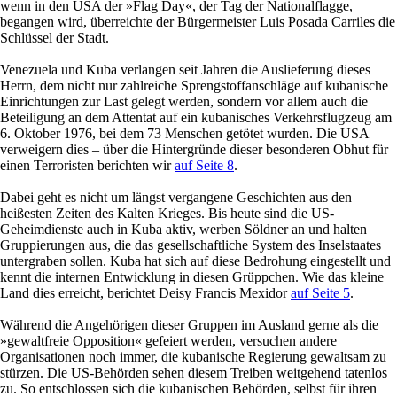
wenn in den USA der »Flag Day«, der Tag der Nationalflagge,
begangen wird, überreichte der Bürgermeister Luis Posada Carriles die
Schlüssel der Stadt.
Venezuela und Kuba verlangen seit Jahren die Auslieferung dieses
Herrn, dem nicht nur zahlreiche Sprengstoffanschläge auf kubanische
Einrichtungen zur Last gelegt werden, sondern vor allem auch die
Beteiligung an dem Attentat auf ein kubanisches Verkehrsflugzeug am
6. Oktober 1976, bei dem 73 Menschen getötet wurden. Die USA
verweigern dies – über die Hintergründe dieser besonderen Obhut für
einen Terroristen berichten wir
auf Seite 8
.
Dabei geht es nicht um längst vergangene Geschichten aus den
heißesten Zeiten des Kalten Krieges. Bis heute sind die US-
Geheimdienste auch in Kuba aktiv, werben Söldner an und halten
Gruppierungen aus, die das gesellschaftliche System des Inselstaates
untergraben sollen. Kuba hat sich auf diese Bedrohung eingestellt und
kennt die internen Entwicklung in diesen Grüppchen. Wie das kleine
Land dies erreicht, berichtet Deisy Francis Mexidor
auf Seite 5
.
Während die Angehörigen dieser Gruppen im Ausland gerne als die
»gewaltfreie Opposition« gefeiert werden, versuchen andere
Organisationen noch immer, die kubanische Regierung gewaltsam zu
stürzen. Die US-Behörden sehen diesem Treiben weitgehend tatenlos
zu. So entschlossen sich die kubanischen Behörden, selbst für ihren