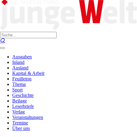
Ausgaben
Inland
Ausland
Kapital & Arbeit
Feuilleton
Thema
Sport
Geschichte
Beilage
Leserbriefe
Verlag
Veranstaltungen
Termine
Über uns