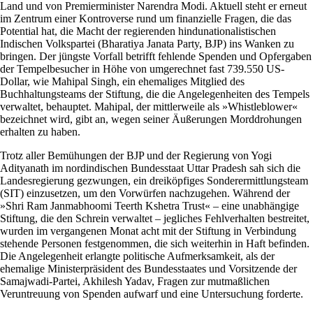
Land und von Premierminister Narendra Modi. Aktuell steht er erneut
im Zentrum einer Kontroverse rund um finanzielle Fragen, die das
Potential hat, die Macht der regierenden hindunationalistischen
Indischen Volkspartei (Bharatiya Janata Party, BJP) ins Wanken zu
bringen. Der jüngste Vorfall betrifft fehlende Spenden und Opfergaben
der Tempelbesucher in Höhe von umgerechnet fast 739.550 US-
Dollar, wie Mahipal Singh, ein ehemaliges Mitglied des
Buchhaltungsteams der Stiftung, die die Angelegenheiten des Tempels
verwaltet, behauptet. Mahipal, der mittlerweile als »Whistleblower«
bezeichnet wird, gibt an, wegen seiner Äußerungen Morddrohungen
erhalten zu haben.
Trotz aller Bemühungen der BJP und der Regierung von Yogi
Adityanath im nordindischen Bundesstaat Uttar Pradesh sah sich die
Landesregierung gezwungen, ein dreiköpfiges Sonderermittlungsteam
(SIT) einzusetzen, um den Vorwürfen nachzugehen. Während der
»Shri Ram Janmabhoomi Teerth Kshetra Trust« – eine unabhängige
Stiftung, die den Schrein verwaltet – jegliches Fehlverhalten bestreitet,
wurden im vergangenen Monat acht mit der Stiftung in Verbindung
stehende Personen festgenommen, die sich weiterhin in Haft befinden.
Die Angelegenheit erlangte politische Aufmerksamkeit, als der
ehemalige Ministerpräsident des Bundesstaates und Vorsitzende der
Samajwadi-Partei, Akhilesh Yadav, Fragen zur mutmaßlichen
Veruntreuung von Spenden aufwarf und eine Untersuchung forderte.