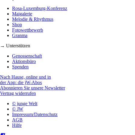
Rosa-Luxemburg-Konferenz
Maigalerie
Melodie & Rhythmus
Shop
Fotowettbewerb
Granma
→ Unterstützen
Genossenschaft
Aktionsbüro
Spenden
Nach Hause, online und in
der App: die jW-Abos
Abonnieren Sie unsere Newsletter
Vertrag widerrufen
© junge Welt
© JW
Impressum/Datenschutz
AGB
Hilfe