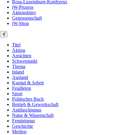
Rosa-Luxemburg-Konferenz
jW-Prozess
Aktionsbüro
Genossenschaft
jW-Shop
Titel
Aktion
Ansichten
Schwerpunkt
Thema
Inland
Ausland
Kapital & Arbeit
Feuilleton
Sport
Politisches Buch
Betrieb & Gewerkschaft
Antifaschismus
Natur & Wissenschaft
Feminismus
Geschichte
Medien