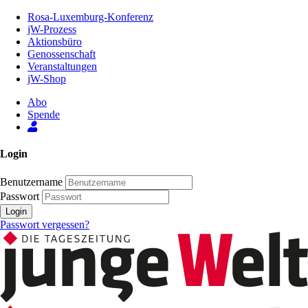
Zum
Rosa-Luxemburg-Konferenz
Inhalt
jW-Prozess
der
Aktionsbüro
Seite
Genossenschaft
Veranstaltungen
jW-Shop
Abo
Spende
Login
Benutzername
Passwort
Login
Passwort vergessen?