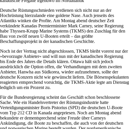
kanadische Fregatte irgendwo im Nordatlantik
Deutsche Rüstungsschmieden verdienen sich nicht nur an der
Hochrüstung hierzulande eine goldene Nase. Auch jenseits des
Atlantiks winken die Profite. Am Montag abend deutscher Zeit
verkündete Kanadas Premierminister Mark Carney, seine Regierung
habe Thyssen-Krupp Marine Systems (TKMS) den Zuschlag für den
Bau von zwölf neuen U-Booten erteilt – das größte
Beschaffungsprojekt in der kanadischen Geschichte.
Noch ist der Vertrag nicht abgeschlossen, TKMS bleibt vorerst nur der
»bevorzugte Anbieter« und will nun mit der kanadischen Regierung
bis Ende des Jahres die Details klären. Ottawa hält sich jedoch
ausdrücklich die Option offen, die Verhandlungen mit dem zweiten
Anbieter, Hanwha aus Südkorea, wieder aufzunehmen, sollte der
deutsche Konzern nicht wie gewünscht liefern. Die Börsenspekulanten
reagierten entsprechend vorsichtig, die TKMS-Aktie legte am Dienstag
lediglich um ein Prozent zu.
Für die Bundesregierung scheint das Geschäft schon beschlossene
Sache. Wie ein Handelsvertreter der Rüstungsindustrie hatte
Verteidigungsminister Boris Pistorius (SPD) die deutschen U-Boote
vom Typ 212 CD in Kanada angepriesen. Noch am Montag abend
bekundete er dementsprechend seine Freude über Carneys
Ankündigung, die Boote zu beschaffen, die auch von der deutschen
und norwegischen Marine bestellt wurden. Der nordamerikanische