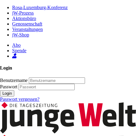
Zum
Rosa-Luxemburg-Konferenz
Inhalt
jW-Prozess
der
Aktionsbüro
Seite
Genossenschaft
Veranstaltungen
jW-Shop
Abo
Spende
Login
Benutzername
Passwort
Login
Passwort vergessen?