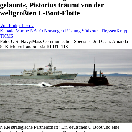
gelaunt«, Pistorius träumt von der
weltgrößten U-Boot-Flotte
Von
Philip Tassev
Kanada
Marine
NATO
Norwegen
Rüstung
Südkorea
ThyssenKrupp
TKMS
Foto: U.S. Navy/Mass Communication Specialist 2nd Class Amanda
S. Kitchner/Handout via REUTERS
Neue strategische Partnerschaft? Ein deutsches U-Boot und eine