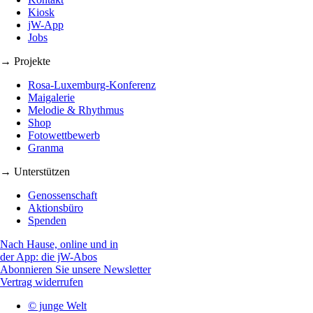
Kiosk
jW-App
Jobs
→ Projekte
Rosa-Luxemburg-Konferenz
Maigalerie
Melodie & Rhythmus
Shop
Fotowettbewerb
Granma
→ Unterstützen
Genossenschaft
Aktionsbüro
Spenden
Nach Hause, online und in
der App: die jW-Abos
Abonnieren Sie unsere Newsletter
Vertrag widerrufen
© junge Welt