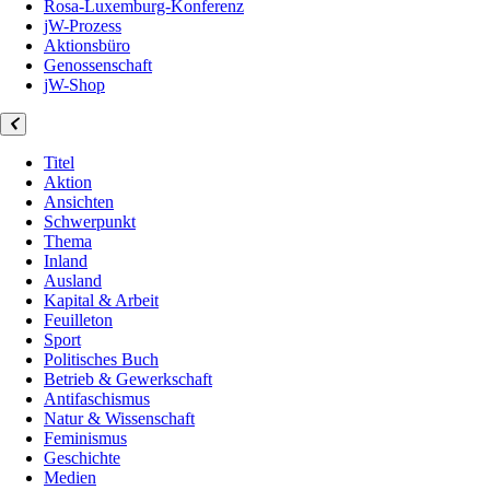
Rosa-Luxemburg-Konferenz
jW-Prozess
Aktionsbüro
Genossenschaft
jW-Shop
Titel
Aktion
Ansichten
Schwerpunkt
Thema
Inland
Ausland
Kapital & Arbeit
Feuilleton
Sport
Politisches Buch
Betrieb & Gewerkschaft
Antifaschismus
Natur & Wissenschaft
Feminismus
Geschichte
Medien