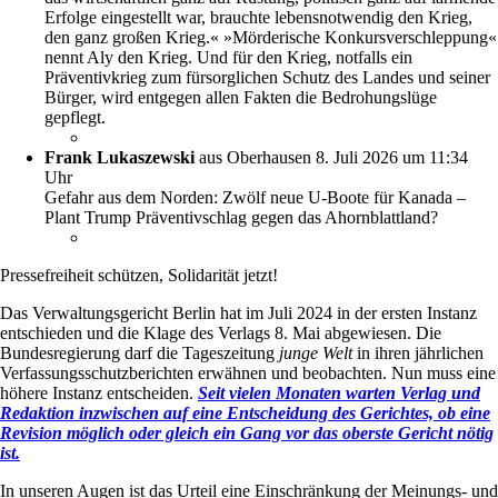
Erfolge eingestellt war, brauchte lebensnotwendig den Krieg,
den ganz großen Krieg.« »Mörderische Konkursverschleppung«
nennt Aly den Krieg. Und für den Krieg, notfalls ein
Präventivkrieg zum fürsorglichen Schutz des Landes und seiner
Bürger, wird entgegen allen Fakten die Bedrohungslüge
gepflegt.
Frank Lukaszewski
aus Oberhausen
8. Juli 2026 um 11:34
Uhr
Gefahr aus dem Norden: Zwölf neue U-Boote für Kanada –
Plant Trump Präventivschlag gegen das Ahornblattland?
Pressefreiheit schützen, Solidarität jetzt!
Das Verwaltungsgericht Berlin hat im Juli 2024 in der ersten Instanz
entschieden und die Klage des Verlags 8. Mai abgewiesen. Die
Bundesregierung darf die Tageszeitung
junge Welt
in ihren jährlichen
Verfassungsschutzberichten erwähnen und beobachten. Nun muss eine
höhere Instanz entscheiden.
Seit vielen Monaten warten Verlag und
Redaktion inzwischen auf eine Entscheidung des Gerichtes, ob eine
Revision möglich oder gleich ein Gang vor das oberste Gericht nötig
ist.
In unseren Augen ist das Urteil eine Einschränkung der Meinungs- und