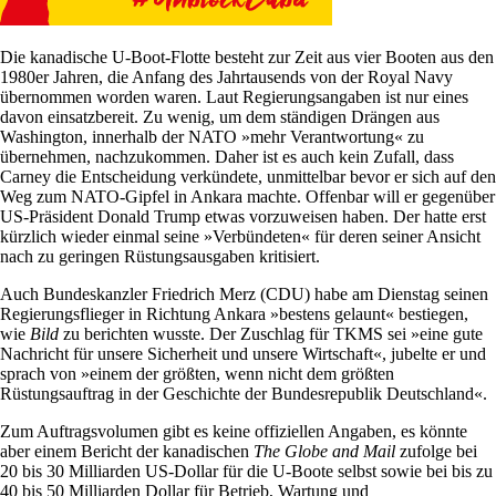
Die kanadische U-Boot-Flotte besteht zur Zeit aus vier Booten aus den
1980er Jahren, die Anfang des Jahrtausends von der Royal Navy
übernommen worden waren. Laut Regierungsangaben ist nur eines
davon einsatzbereit. Zu wenig, um dem ständigen Drängen aus
Washington, innerhalb der NATO »mehr Verantwortung« zu
übernehmen, nachzukommen. Daher ist es auch kein Zufall, dass
Carney die Entscheidung verkündete, unmittelbar bevor er sich auf den
Weg zum NATO-Gipfel in Ankara machte. Offenbar will er gegenüber
US-Präsident Donald Trump etwas vorzuweisen haben. Der hatte erst
kürzlich wieder einmal seine »Verbündeten« für deren seiner Ansicht
nach zu geringen Rüstungsausgaben kritisiert.
Auch Bundeskanzler Friedrich Merz (CDU) habe am Dienstag seinen
Regierungsflieger in Richtung Ankara »bestens gelaunt« bestiegen,
wie
Bild
zu berichten wusste. Der Zuschlag für TKMS sei »eine gute
Nachricht für unsere Sicherheit und unsere Wirtschaft«, jubelte er und
sprach von »einem der größten, wenn nicht dem größten
Rüstungsauftrag in der Geschichte der Bundesrepublik Deutschland«.
Zum Auftragsvolumen gibt es keine offiziellen Angaben, es könnte
aber einem Bericht der kanadischen
The Globe and Mail
zufolge bei
20 bis 30 Milliarden US-Dollar für die U-Boote selbst sowie bei bis zu
40 bis 50 Milliarden Dollar für Betrieb, Wartung und