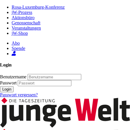
Zum
Rosa-Luxemburg-Konferenz
Inhalt
jW-Prozess
der
Aktionsbüro
Seite
Genossenschaft
Veranstaltungen
jW-Shop
Abo
Spende
Login
Benutzername
Passwort
Login
Passwort vergessen?