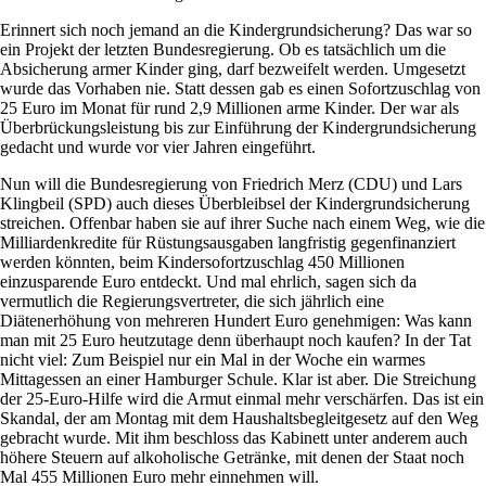
Erinnert sich noch jemand an die Kindergrundsicherung? Das war so
ein Projekt der letzten Bundesregierung. Ob es tatsächlich um die
Absicherung armer Kinder ging, darf bezweifelt werden. Umgesetzt
wurde das Vorhaben nie. Statt dessen gab es einen Sofortzuschlag von
25 Euro im Monat für rund 2,9 Millionen arme Kinder. Der war als
Überbrückungsleistung bis zur Einführung der Kindergrundsicherung
gedacht und wurde vor vier Jahren eingeführt.
Nun will die Bundesregierung von Friedrich Merz (CDU) und Lars
Klingbeil (SPD) auch dieses Überbleibsel der Kindergrundsicherung
streichen. Offenbar haben sie auf ihrer Suche nach einem Weg, wie die
Milliardenkredite für Rüstungsausgaben langfristig gegenfinanziert
werden könnten, beim Kindersofortzuschlag 450 Millionen
einzusparende Euro entdeckt. Und mal ehrlich, sagen sich da
vermutlich die Regierungsvertreter, die sich jährlich eine
Diätenerhöhung von mehreren Hundert Euro genehmigen: Was kann
man mit 25 Euro heutzutage denn überhaupt noch kaufen? In der Tat
nicht viel: Zum Beispiel nur ein Mal in der Woche ein warmes
Mittagessen an einer Hamburger Schule. Klar ist aber. Die Streichung
der 25-Euro-Hilfe wird die Armut einmal mehr verschärfen. Das ist ein
Skandal, der am Montag mit dem Haushaltsbegleitgesetz auf den Weg
gebracht wurde. Mit ihm beschloss das Kabinett unter anderem auch
höhere Steuern auf alkoholische Getränke, mit denen der Staat noch
Mal 455 Millionen Euro mehr einnehmen will.