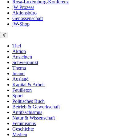
Rosa-Luxemburg-Konferenz
jW-Prozess
Aktionsbüro
Genossenschaft
jW-Shop
Titel
Aktion
Ansichten
Schwerpunkt
Thema
Inland
Ausland
Kapital & Arbeit
Feuilleton
Sport
Politisches Buch
Betrieb & Gewerkschaft
Antifaschismus
Natur & Wissenschaft
Feminismus
Geschichte
Medien