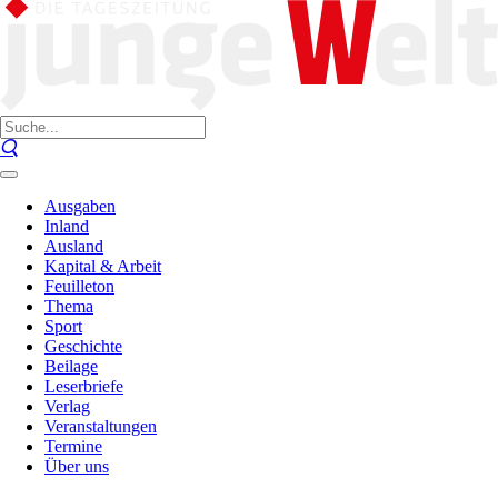
Ausgaben
Inland
Ausland
Kapital & Arbeit
Feuilleton
Thema
Sport
Geschichte
Beilage
Leserbriefe
Verlag
Veranstaltungen
Termine
Über uns