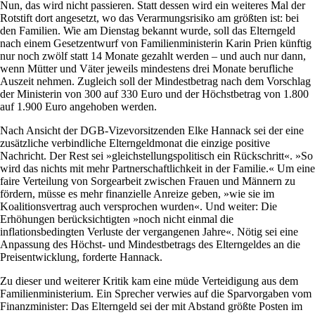
Nun, das wird nicht passieren. Statt dessen wird ein weiteres Mal der
Rotstift dort angesetzt, wo das Verarmungsrisiko am größten ist: bei
den Familien. Wie am Dienstag bekannt wurde, soll das Elterngeld
nach einem Gesetzentwurf von Familienministerin Karin Prien künftig
nur noch zwölf statt 14 Monate gezahlt werden – und auch nur dann,
wenn Mütter und Väter jeweils mindestens drei Monate berufliche
Auszeit nehmen. Zugleich soll der Mindestbetrag nach dem Vorschlag
der Ministerin von 300 auf 330 Euro und der Höchstbetrag von 1.800
auf 1.900 Euro angehoben werden.
Nach Ansicht der DGB-Vizevorsitzenden Elke Hannack sei der eine
zusätzliche verbindliche Elterngeldmonat die einzige positive
Nachricht. Der Rest sei »gleichstellungspolitisch ein Rückschritt«. »So
wird das nichts mit mehr Partnerschaftlichkeit in der Familie.« Um eine
faire Verteilung von Sorgearbeit zwischen Frauen und Männern zu
fördern, müsse es mehr finanzielle Anreize geben, »wie sie im
Koalitionsvertrag auch versprochen wurden«. Und weiter: Die
Erhöhungen berücksichtigten »noch nicht einmal die
inflationsbedingten Verluste der vergangenen Jahre«. Nötig sei eine
Anpassung des Höchst- und Mindestbetrags des Elterngeldes an die
Preisentwicklung, forderte Hannack.
Zu dieser und weiterer Kritik kam eine müde Verteidigung aus dem
Familienministerium. Ein Sprecher verwies auf die Sparvorgaben vom
Finanzminister: Das Elterngeld sei der mit Abstand größte Posten im