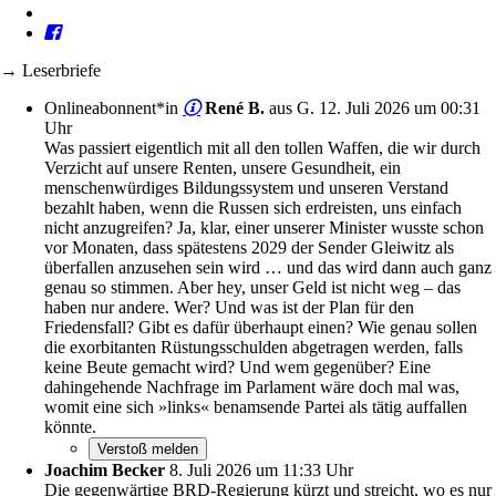
→ Leserbriefe
Onlineabonnent*in
René B.
aus G.
12. Juli 2026 um 00:31
Uhr
Was passiert eigentlich mit all den tollen Waffen, die wir durch
Verzicht auf unsere Renten, unsere Gesundheit, ein
menschenwürdiges Bildungssystem und unseren Verstand
bezahlt haben, wenn die Russen sich erdreisten, uns einfach
nicht anzugreifen? Ja, klar, einer unserer Minister wusste schon
vor Monaten, dass spätestens 2029 der Sender Gleiwitz als
überfallen anzusehen sein wird … und das wird dann auch ganz
genau so stimmen. Aber hey, unser Geld ist nicht weg – das
haben nur andere. Wer? Und was ist der Plan für den
Friedensfall? Gibt es dafür überhaupt einen? Wie genau sollen
die exorbitanten Rüstungsschulden abgetragen werden, falls
keine Beute gemacht wird? Und wem gegenüber? Eine
dahingehende Nachfrage im Parlament wäre doch mal was,
womit eine sich »links« benamsende Partei als tätig auffallen
könnte.
Joachim Becker
8. Juli 2026 um 11:33 Uhr
Die gegenwärtige BRD-Regierung kürzt und streicht, wo es nur