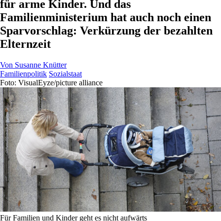
für arme Kinder. Und das
Familienministerium hat auch noch einen
Sparvorschlag: Verkürzung der bezahlten
Elternzeit
Von
Susanne Knütter
Familienpolitik
Sozialstaat
Foto: VisualEyze/picture alliance
Für Familien und Kinder geht es nicht aufwärts