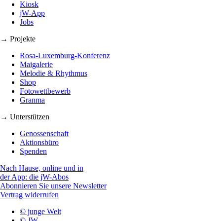
Kiosk
jW-App
Jobs
→ Projekte
Rosa-Luxemburg-Konferenz
Maigalerie
Melodie & Rhythmus
Shop
Fotowettbewerb
Granma
→ Unterstützen
Genossenschaft
Aktionsbüro
Spenden
Nach Hause, online und in
der App: die jW-Abos
Abonnieren Sie unsere Newsletter
Vertrag widerrufen
© junge Welt
© JW