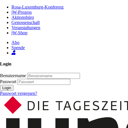
Zum
Rosa-Luxemburg-Konferenz
Inhalt
jW-Prozess
der
Aktionsbüro
Seite
Genossenschaft
Veranstaltungen
jW-Shop
Abo
Spende
Login
Benutzername
Passwort
Login
Passwort vergessen?