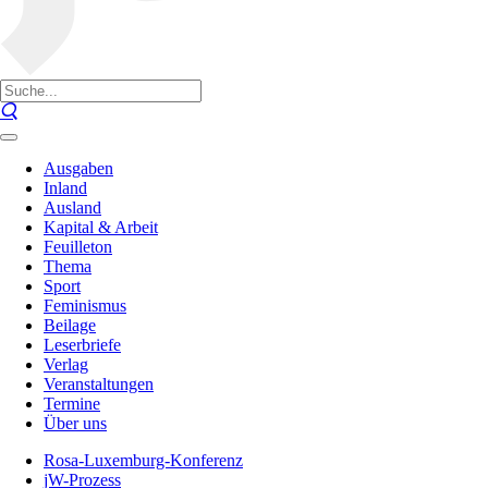
Ausgaben
Inland
Ausland
Kapital & Arbeit
Feuilleton
Thema
Sport
Feminismus
Beilage
Leserbriefe
Verlag
Veranstaltungen
Termine
Über uns
Rosa-Luxemburg-Konferenz
jW-Prozess