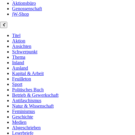
Aktionsbüro
Genossenschaft
jW-Shop
Titel
Aktion
Ansichten
Schwerpunkt
Thema
Inland
Ausland
Kapital & Arbeit
Feuilleton
Sport
Politisches Buch
Betrieb & Gewerkschaft
Antifaschismus
Natur & Wissenschaft
Feminismus
Geschichte
Medien
Abgeschrieben
Leserbriefe