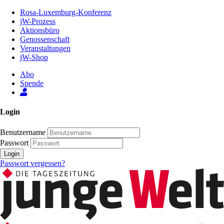
Zum
Rosa-Luxemburg-Konferenz
Inhalt
jW-Prozess
der
Aktionsbüro
Seite
Genossenschaft
Veranstaltungen
jW-Shop
Abo
Spende
Login
Benutzername
Passwort
Login
Passwort vergessen?