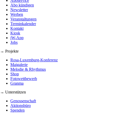
Aboservice
Abo kündigen
Newsletter
Werben
Veranstaltungen
Terminkalender
Kontakt
Kiosk
jW-App
Jobs
→ Projekte
Rosa-Luxemburg-Konferenz
Maigalerie
Melodie & Rhythmus
Shop
Fotowettbewerb
Granma
→ Unterstützen
Genossenschaft
Aktionsbüro
Spenden