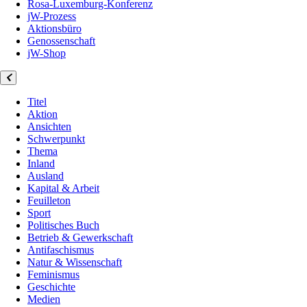
Rosa-Luxemburg-Konferenz
jW-Prozess
Aktionsbüro
Genossenschaft
jW-Shop
Titel
Aktion
Ansichten
Schwerpunkt
Thema
Inland
Ausland
Kapital & Arbeit
Feuilleton
Sport
Politisches Buch
Betrieb & Gewerkschaft
Antifaschismus
Natur & Wissenschaft
Feminismus
Geschichte
Medien