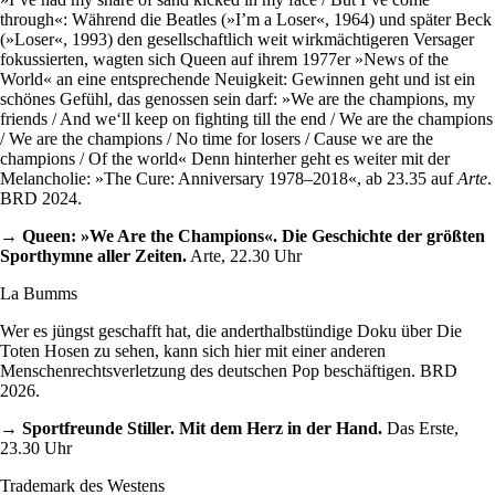
through«: Während die Beatles (»I’m a Loser«, 1964) und später Beck
(»Loser«, 1993) den gesellschaftlich weit wirkmächtigeren Versager
fokussierten, wagten sich Queen auf ihrem 1977er »News of the
World« an eine entsprechende Neuigkeit: Gewinnen geht und ist ein
schönes Gefühl, das genossen sein darf: »We are the champions, my
friends / And we‘ll keep on fighting till the end / We are the champions
/ We are the champions / No time for losers / Cause we are the
champions / Of the world« Denn hinterher geht es weiter mit der
Melancholie: »The Cure: Anniversary 1978–2018«, ab 23.35 auf
Arte
.
BRD 2024.
→ Queen: »We Are the Champions«. Die Geschichte der größten
Sporthymne aller Zeiten.
Arte, 22.30 Uhr
La Bumms
Wer es jüngst geschafft hat, die anderthalbstündige Doku über Die
Toten Hosen zu sehen, kann sich hier mit einer anderen
Menschenrechtsverletzung des deutschen Pop beschäftigen. BRD
2026.
→ Sportfreunde Stiller. Mit dem Herz in der Hand.
Das Erste,
23.30 Uhr
Trademark des Westens