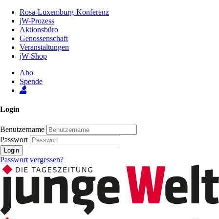
Zum
Rosa-Luxemburg-Konferenz
Inhalt
jW-Prozess
der
Aktionsbüro
Seite
Genossenschaft
Veranstaltungen
jW-Shop
Abo
Spende
Login
Benutzername
Passwort
Login
Passwort vergessen?