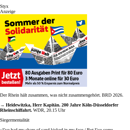
Styx
Anzeige
Der Rhein hält zusammen, was nicht zusammengehört. BRD 2026.
→ Heidewitzka, Herr Kapitän. 200 Jahre Köln-Düsseldorfer
Rheinschiffahrt.
WDR, 20.15 Uhr
Siegermentalität
»I’ve had my share of sand kicked in my face / But I’ve come