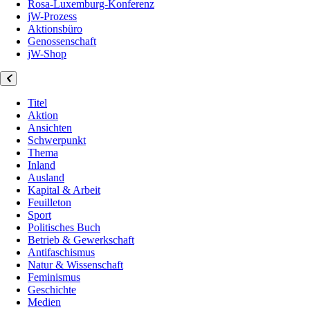
Rosa-Luxemburg-Konferenz
jW-Prozess
Aktionsbüro
Genossenschaft
jW-Shop
Titel
Aktion
Ansichten
Schwerpunkt
Thema
Inland
Ausland
Kapital & Arbeit
Feuilleton
Sport
Politisches Buch
Betrieb & Gewerkschaft
Antifaschismus
Natur & Wissenschaft
Feminismus
Geschichte
Medien