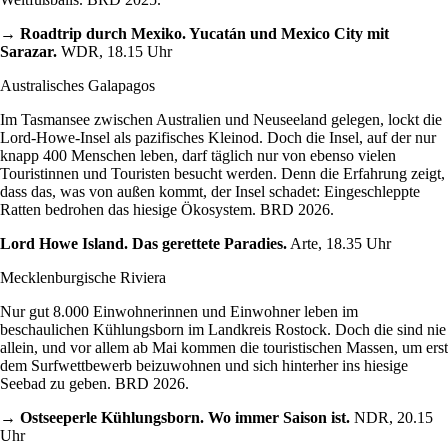
→ Roadtrip durch Mexiko. Yucatán und Mexico City mit
Sarazar.
WDR, 18.15 Uhr
Australisches Galapagos
Im Tasmansee zwischen Australien und Neuseeland gelegen, lockt die
Lord-Howe-Insel als pazifisches Kleinod. Doch die Insel, auf der nur
knapp 400 Menschen leben, darf täglich nur von ebenso vielen
Touristinnen und Touristen besucht werden. Denn die Erfahrung zeigt,
dass das, was von außen kommt, der Insel schadet: Eingeschleppte
Ratten bedrohen das hiesige Ökosystem. BRD 2026.
Lord Howe Island. Das gerettete Paradies.
Arte, 18.35 Uhr
Mecklenburgische Riviera
Nur gut 8.000 Einwohnerinnen und Einwohner leben im
beschaulichen Kühlungsborn im Landkreis Rostock. Doch die sind nie
allein, und vor allem ab Mai kommen die touristischen Massen, um erst
dem Surfwettbewerb beizuwohnen und sich hinterher ins hiesige
Seebad zu geben. BRD 2026.
→ Ostseeperle Kühlungsborn. Wo immer Saison ist.
NDR, 20.15
Uhr