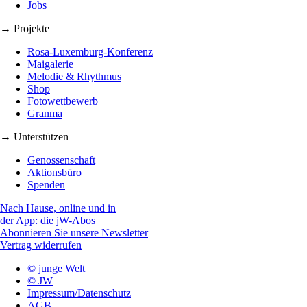
Jobs
→ Projekte
Rosa-Luxemburg-Konferenz
Maigalerie
Melodie & Rhythmus
Shop
Fotowettbewerb
Granma
→ Unterstützen
Genossenschaft
Aktionsbüro
Spenden
Nach Hause, online und in
der App: die jW-Abos
Abonnieren Sie unsere Newsletter
Vertrag widerrufen
© junge Welt
© JW
Impressum/Datenschutz
AGB