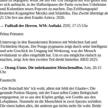
dann zu begegnen, wenn Sie um vier Uhr morgens auf Klo gehen und
er sich aufmacht, in der Halbzeitpause der Partie zwischen Usbekistan
und Kolumbien neues Popcorn zu machen. Das Eröffnungsspiel
bestreiten Kogastgeber Mexiko und Südafrika. Das
Zweite
überträgt ab
21 Uhr live aus dem Estadio Azteca. 2026.
→ Fußball der Herren. WM: Auftakt.
ZDF, 17.15 Uhr
Prima Primaten
Unterwegs in den Baumkronen Borneos mit Weibchen Sati und
Töchterlein Huyan. Der Pongo pygmaeus zeigt durch seine Intelligenz
und sein Geschick im Umgang mit Werkzeug, was der Mensch
evolutionär so alles eingebüßt hat. Um es uns möglichst einfach zu
machen, zeigt
Arte
den zweiten Teil direkt hinterher. BRD 2025.
→ Orang-Utans. Die unbekannten Menschenaffen.
Arte, 20.15
Uhr
Faustrecht
»Die Botschaft hör’ ich wohl, allein mir fehlt der Glaube«: Die
gesunde Portion Skepsis, mit der Faust selbst Gottes Belegschaft
entgegentrat, ist so aus den Köpfen getilgt, wie Goethe aus den
Lehrplänen. Nunmehr ist die Menschheit in zwei Spezies zerfallen:
Die einen halten alles, die anderen gar nichts mehr für wahr. Beide