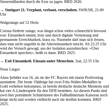
Steuermilliarden durch die Esse zu jagen. BRD 2026.
→ Stuttgart 21. Verplant, verbaut, verschoben.
SWR/SR, 21.00
Uhr
Walgesänge auf 52 Hertz
Corona förderte zutage, was längst schon vielen schmerzlich bewusst
war: Einsamkeit nimmt, trotz und durch digitale Vernetzung und
permanente Erreichbarkeit, krass zu. Nunmehr darf man sich freuen,
dass man nicht ungeübt in die Alterseinsamkeit rutscht. Ab 23.25 Uhr
wird der Versuch gewagt, aus der Isolation auszubrechen: »Über
Einsamkeit sprechen«, heißt es dann. BRD 2025.
→ Exit Einsamkeit. Einsam unter Menschen.
3sat, 22.55 Uhr
Neue Lingor
Alara Şehitler war 16, als sie der FC Bayern mit einem Profivertrag
ausstattete. Die heute 19jährige hat zwei Fritz-Walter-Medaillen in
Gold verliehen bekommen, ist bereits dreifache deutsche Meisterin und
hat vier A-Länderspiele für den DFB bestritten. An diesem Punkt sind
zwei hier porträtierte Schülerinnen des Fußballinternats Kaiserau noch
lange nicht und werden vielleicht auch nie dorthin kommen. BRD
2025.