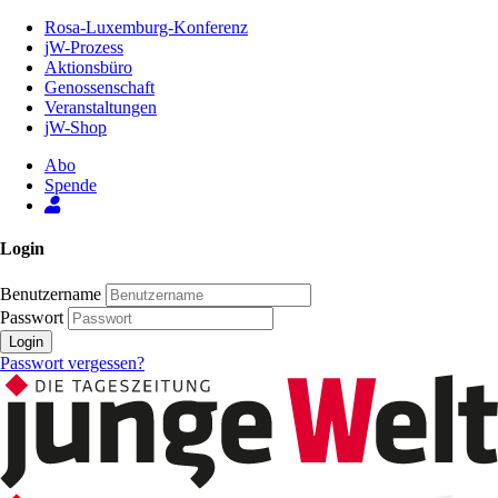
Zum
Rosa-Luxemburg-Konferenz
Inhalt
jW-Prozess
der
Aktionsbüro
Seite
Genossenschaft
Veranstaltungen
jW-Shop
Abo
Spende
Login
Benutzername
Passwort
Login
Passwort vergessen?