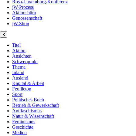
Rosa-Luxemburg-Konferenz
jW-Prozess
Aktionsbüro
Genossenschaft
jW-Shop
Titel
Aktion
Ansichten
Schwerpunkt
Thema
Inland
Ausland
Kapital & Arbeit
Feuilleton
Sport
Politisches Buch
Betrieb & Gewerkschaft
Antifaschismus
Natur & Wissenschaft
Feminismus
Geschichte
Medien