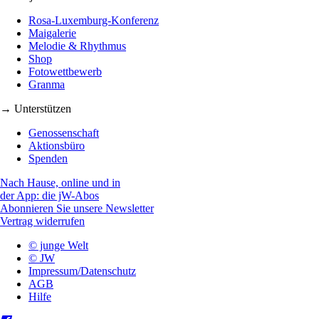
Rosa-Luxemburg-Konferenz
Maigalerie
Melodie & Rhythmus
Shop
Fotowettbewerb
Granma
→ Unterstützen
Genossenschaft
Aktionsbüro
Spenden
Nach Hause, online und in
der App: die jW-Abos
Abonnieren Sie unsere Newsletter
Vertrag widerrufen
© junge Welt
© JW
Impressum/Datenschutz
AGB
Hilfe