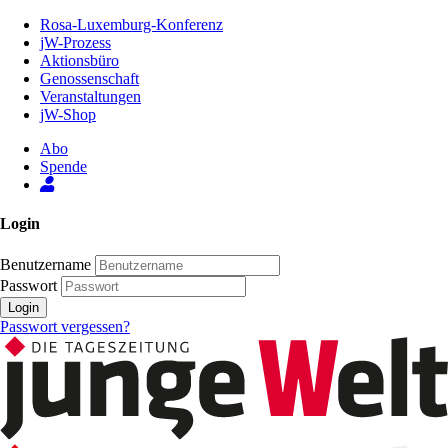
Zum
Rosa-Luxemburg-Konferenz
Inhalt
jW-Prozess
der
Aktionsbüro
Seite
Genossenschaft
Veranstaltungen
jW-Shop
Abo
Spende
Login
Benutzername
Passwort
Login
Passwort vergessen?