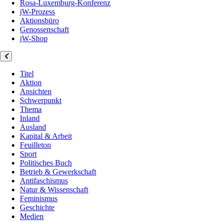
Rosa-Luxemburg-Konferenz
jW-Prozess
Aktionsbüro
Genossenschaft
jW-Shop
Titel
Aktion
Ansichten
Schwerpunkt
Thema
Inland
Ausland
Kapital & Arbeit
Feuilleton
Sport
Politisches Buch
Betrieb & Gewerkschaft
Antifaschismus
Natur & Wissenschaft
Feminismus
Geschichte
Medien