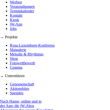
Werben
Veranstaltungen
Terminkalender
Kontakt
Kiosk
jW-App
Jobs
→ Projekte
Rosa-Luxemburg-Konferenz
Maigalerie
Melodie & Rhythmus
Shop
Fotowettbewerb
Granma
→ Unterstützen
Genossenschaft
Aktionsbüro
Spenden
Nach Hause, online und in
der App: die jW-Abos