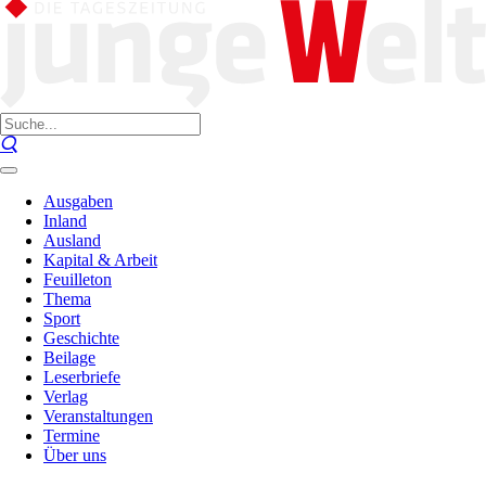
Ausgaben
Inland
Ausland
Kapital & Arbeit
Feuilleton
Thema
Sport
Geschichte
Beilage
Leserbriefe
Verlag
Veranstaltungen
Termine
Über uns