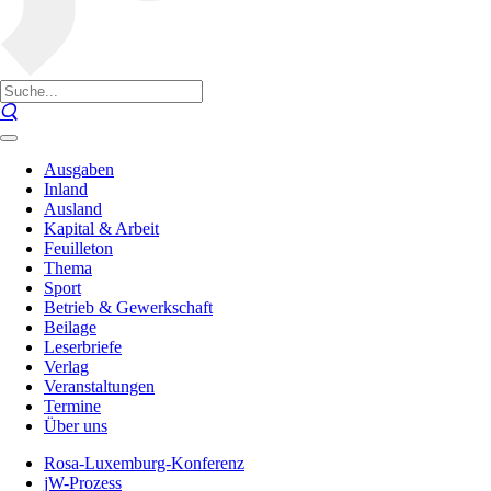
Ausgaben
Inland
Ausland
Kapital & Arbeit
Feuilleton
Thema
Sport
Betrieb & Gewerkschaft
Beilage
Leserbriefe
Verlag
Veranstaltungen
Termine
Über uns
Rosa-Luxemburg-Konferenz
jW-Prozess