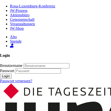
Zum
Rosa-Luxemburg-Konferenz
Inhalt
jW-Prozess
der
Aktionsbüro
Seite
Genossenschaft
Veranstaltungen
jW-Shop
Abo
Spende
Login
Benutzername
Passwort
Login
Passwort vergessen?