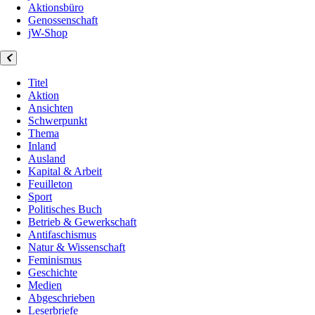
Aktionsbüro
Genossenschaft
jW-Shop
Titel
Aktion
Ansichten
Schwerpunkt
Thema
Inland
Ausland
Kapital & Arbeit
Feuilleton
Sport
Politisches Buch
Betrieb & Gewerkschaft
Antifaschismus
Natur & Wissenschaft
Feminismus
Geschichte
Medien
Abgeschrieben
Leserbriefe