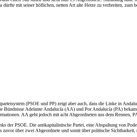
ürfte mit seiner höflichen, netten Art alte Hetze zu verbreiten, zum 
arteisystem (PSOE und PP) zeigt aber auch, dass die Linke in Andalus
en. Die Bündnisse Adelante Andalucía (AA) und Por Andalucía (PA) be
ormationen. AA geht jedoch mit acht Abgeordneten aus dem Rennen, PA 
nks der PSOE. Die antikapitalistische Partei, eine Abspaltung von Po
eits zuvor über zwei Abgeordnete und somit über politische Sichtbarkeit