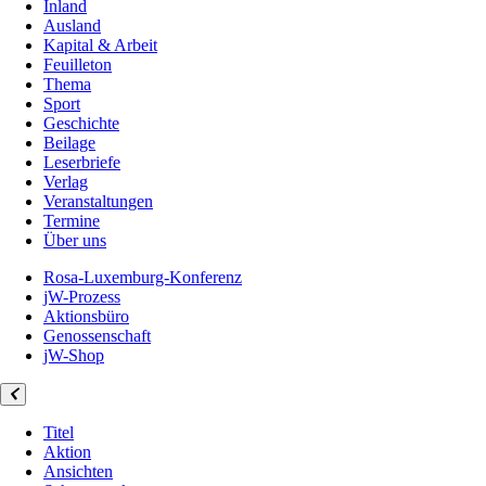
Inland
Ausland
Kapital & Arbeit
Feuilleton
Thema
Sport
Geschichte
Beilage
Leserbriefe
Verlag
Veranstaltungen
Termine
Über uns
Rosa-Luxemburg-Konferenz
jW-Prozess
Aktionsbüro
Genossenschaft
jW-Shop
Titel
Aktion
Ansichten