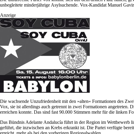
unbegleitete minderjährige Asylsuchende. Vox-Kandidat Manuel Gavira d
Anzeige
Die wachsende Unzufriedenheit mit den »alten« Formationen des Zweip
Vox, sie ist allerdings auch getrennt in zwei Formationen angetret
erreichen konnte. Das sind fast 90.000 Stimmen mehr für die linken F
Das Bündnis Adelante Andalucía führt in der Region im Wettbewerb li
geführt, die inzwischen an Krebs erkrankt ist. Die Partei verfügte ber
erreicht, mehr als bei den vorherigen Regionalwahlen.