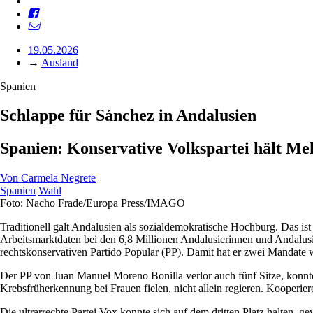
19.05.2026
→
Ausland
Spanien
Schlappe für Sánchez in Andalusien
Spanien: Konservative Volkspartei hält Me
Von
Carmela Negrete
Spanien
Wahl
Foto: Nacho Frade/Europa Press/IMAGO
Traditionell galt Andalusien als sozialdemokratische Hochburg. Das is
Arbeitsmarktdaten bei den 6,8 Millionen Andalusierinnen und Andalus
rechtskonservativen Partido Popular (PP). Damit hat er zwei Mandate 
Der PP von Juan Manuel Moreno Bonilla verlor auch fünf Sitze, konnt
Krebsfrüherkennung bei Frauen fielen, nicht allein regieren. Kooperie
Die ultrarrechte Partei Vox konnte sich auf dem dritten Platz halten,