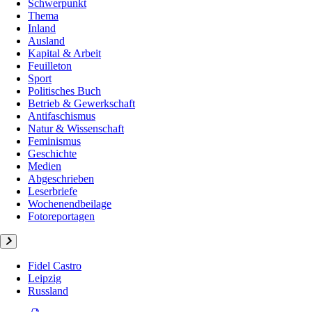
Schwerpunkt
Thema
Inland
Ausland
Kapital & Arbeit
Feuilleton
Sport
Politisches Buch
Betrieb & Gewerkschaft
Antifaschismus
Natur & Wissenschaft
Feminismus
Geschichte
Medien
Abgeschrieben
Leserbriefe
Wochenendbeilage
Fotoreportagen
Fidel Castro
Leipzig
Russland