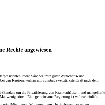
eme Rechte angewiesen
terpräsidenten Pedro Sánchez trotz guter Wirtschafts- und
E bei den Regionalwahlen am Sonntag zweitstärkste Kraft nach dem
it Skandale um die Privatisierung von Krankenhäusern und mangelhafte
es Mal wenig stören. Eine gemeinsame Regierung ist wahrscheinlich.
 sie wie üblich gegen Migranten gemacht, insbesondere gegen