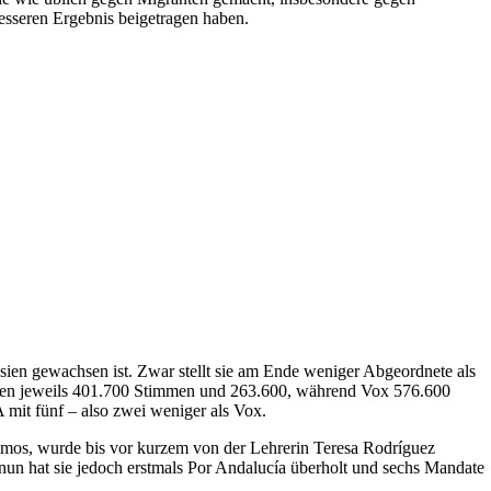
besseren Ergebnis beigetragen haben.
ien gewachsen ist. Zwar stellt sie am Ende weniger Abgeordnete als
kamen jeweils 401.700 Stimmen und 263.600, während Vox 576.600
mit fünf – also zwei weniger als Vox.
demos, wurde bis vor kurzem von der Lehrerin Teresa Rodríguez
, nun hat sie jedoch erstmals Por Andalucía überholt und sechs Mandate