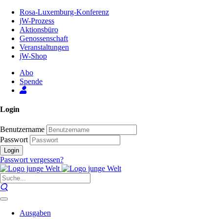
Zum
Rosa-Luxemburg-Konferenz
Inhalt
jW-Prozess
der
Aktionsbüro
Seite
Genossenschaft
Veranstaltungen
jW-Shop
Abo
Spende
Login
Benutzername
Passwort
Login
Passwort vergessen?
Ausgaben