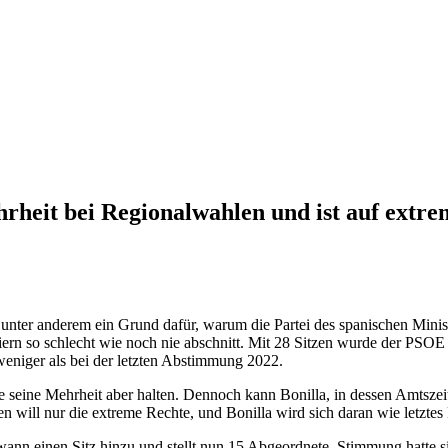
hrheit bei Regionalwahlen und ist auf extr
t unter anderem ein Grund dafür, warum die Partei des spanischen Minis
iern so schlecht wie noch nie abschnitt. Mit 28 Sitzen wurde der PSO
weniger als bei der letzten Abstimmung 2022.
e seine Mehrheit aber halten. Dennoch kann Bonilla, in dessen Amtsze
ren will nur die extreme Rechte, und Bonilla wird sich daran wie letzt
 gewann einen Sitz hinzu und stellt nun 15 Abgeordnete. Stimmung hatte