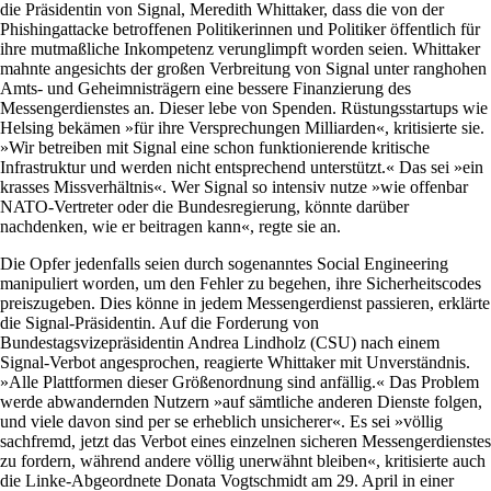
die Präsidentin von Signal, Meredith Whittaker, dass die von der
Phishingattacke betroffenen Politikerinnen und Politiker öffentlich für
ihre mutmaßliche Inkompetenz verunglimpft worden seien. Whittaker
mahnte angesichts der großen Verbreitung von Signal unter ranghohen
Amts- und Geheimnisträgern eine bessere Finanzierung des
Messengerdienstes an. Dieser lebe von Spenden. Rüstungsstartups wie
Helsing bekämen »für ihre Versprechungen Milliarden«, kritisierte sie.
»Wir betreiben mit Signal eine schon funktionierende kritische
Infrastruktur und werden nicht entsprechend unterstützt.« Das sei »ein
krasses Missverhältnis«. Wer Signal so intensiv nutze »wie offenbar
NATO-Vertreter oder die Bundesregierung, könnte darüber
nachdenken, wie er beitragen kann«, regte sie an.
Die Opfer jedenfalls seien durch sogenanntes Social Engineering
manipuliert worden, um den Fehler zu begehen, ihre Sicherheitscodes
preiszugeben. Dies könne in jedem Messengerdienst passieren, erklärte
die Signal-Präsidentin. Auf die Forderung von
Bundestagsvizepräsidentin Andrea Lindholz (CSU) nach einem
Signal-Verbot angesprochen, reagierte Whittaker mit Unverständnis.
»Alle Plattformen dieser Größenordnung sind anfällig.« Das Problem
werde abwandernden Nutzern »auf sämtliche anderen Dienste folgen,
und viele davon sind per se erheblich unsicherer«. Es sei »völlig
sachfremd, jetzt das Verbot eines einzelnen sicheren Messengerdienstes
zu fordern, während andere völlig unerwähnt bleiben«, kritisierte auch
die Linke-Abgeordnete Donata Vogtschmidt am 29. April in einer