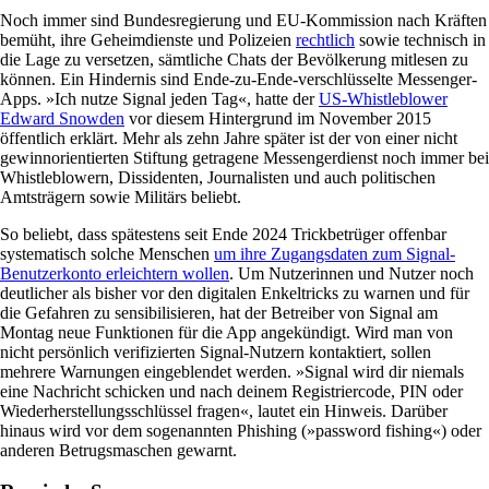
Noch immer sind Bundesregierung und EU-Kommission nach Kräften
bemüht, ihre Geheimdienste und Polizeien
rechtlich
sowie technisch in
die Lage zu versetzen, sämtliche Chats der Bevölkerung mitlesen zu
können. Ein Hindernis sind Ende-zu-Ende-verschlüsselte Messenger-
Apps. »Ich nutze Signal jeden Tag«, hatte der
US-Whistleblower
Edward Snowden
vor diesem Hintergrund im November 2015
öffentlich erklärt. Mehr als zehn Jahre später ist der von einer nicht
gewinnorientierten Stiftung getragene Messengerdienst noch immer bei
Whistleblowern, Dissidenten, Journalisten und auch politischen
Amtsträgern sowie Militärs beliebt.
So beliebt, dass spätestens seit Ende 2024 Trickbetrüger offenbar
systematisch solche Menschen
um ihre Zugangsdaten zum Signal-
Benutzerkonto erleichtern wollen
. Um Nutzerinnen und Nutzer noch
deutlicher als bisher vor den digitalen Enkeltricks zu warnen und für
die Gefahren zu sensibilisieren, hat der Betreiber von Signal am
Montag neue Funktionen für die App angekündigt. Wird man von
nicht persönlich verifizierten Signal-Nutzern kontaktiert, sollen
mehrere Warnungen eingeblendet werden. »­Signal wird dir niemals
eine Nachricht schicken und nach deinem Registriercode, PIN oder
Wiederherstellungsschlüssel fragen«, lautet ein Hinweis. Darüber
hinaus wird vor dem sogenannten Phishing (»password fishing«) oder
anderen Betrugsmaschen gewarnt.