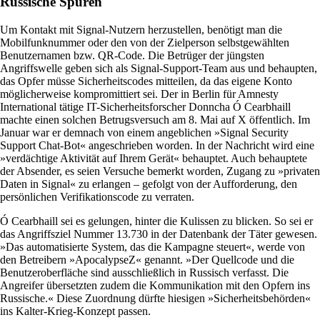
Russische Spuren
Um Kontakt mit Signal-Nutzern herzustellen, benötigt man die
Mobilfunknummer oder den von der Zielperson selbstgewählten
Benutzernamen bzw. QR-Code. Die Betrüger der jüngsten
Angriffswelle geben sich als Signal-Support-Team aus und behaupten,
das Opfer müsse Sicherheitscodes mitteilen, da das eigene Konto
möglicherweise kompromittiert sei. Der in Berlin für Amnesty
International tätige IT-Sicherheitsforscher Donncha Ó Cearbhaill
machte einen solchen Betrugsversuch am 8. Mai auf X öffentlich. Im
Januar war er demnach von einem angeblichen »Signal Security
Support Chat-Bot« angeschrieben worden. In der Nachricht wird eine
»verdächtige Aktivität auf Ihrem Gerät« behauptet. Auch behauptete
der Absender, es seien Versuche bemerkt worden, Zugang zu »privaten
Daten in Signal« zu erlangen – gefolgt von der Aufforderung, den
persönlichen Verifikationscode zu verraten.
Ó Cearbhaill sei es gelungen, hinter die Kulissen zu blicken. So sei er
das Angriffsziel Nummer 13.730 in der Datenbank der Täter gewesen.
»Das automatisierte System, das die Kampagne steuert«, werde von
den Betreibern »ApocalypseZ« genannt. »Der Quellcode und die
Benutzeroberfläche sind ausschließlich in Russisch verfasst. Die
Angreifer übersetzten zudem die Kommunikation mit den Opfern ins
Russische.« Diese Zuordnung dürfte hiesigen »Sicherheitsbehörden«
ins Kalter-Krieg-Konzept passen.