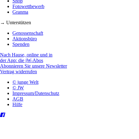
Shop
Fotowettbewerb
Granma
→ Unterstützen
Genossenschaft
Aktionsbüro
Spenden
Nach Hause, online und in
der App: die jW-Abos
Abonnieren Sie unsere Newsletter
Vertrag widerrufen
© junge Welt
© JW
Impressum/Datenschutz
AGB
Hilfe