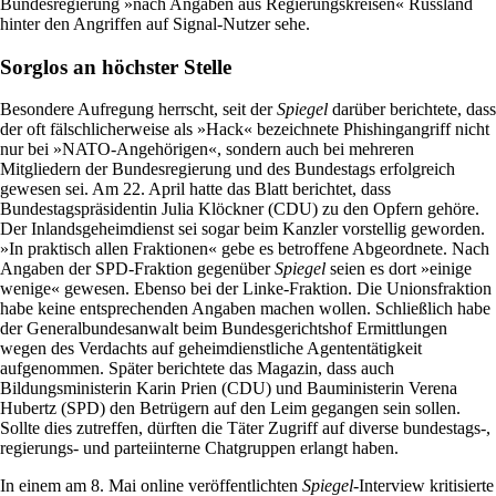
Bundesregierung »nach Angaben aus Regierungskreisen« Russland
hinter den Angriffen auf Signal-Nutzer sehe.
Sorglos an höchster Stelle
Besondere Aufregung herrscht, seit der
Spiegel
darüber berichtete, dass
der oft fälschlicherweise als »Hack« bezeichnete Phishingangriff nicht
nur bei »NATO-Angehörigen«, sondern auch bei mehreren
Mitgliedern der Bundesregierung und des Bundestags erfolgreich
gewesen sei. Am 22. April hatte das Blatt berichtet, dass
Bundestagspräsidentin Julia Klöckner (CDU) zu den Opfern gehöre.
Der Inlandsgeheimdienst sei sogar beim Kanzler vorstellig geworden.
»In praktisch allen Fraktionen« gebe es betroffene Abgeordnete. Nach
Angaben der SPD-Fraktion gegenüber
Spiegel
seien es dort »einige
wenige« gewesen. Ebenso bei der Linke-Fraktion. Die Unionsfraktion
habe keine entsprechenden Angaben machen wollen. Schließlich habe
der Generalbundesanwalt beim Bundesgerichtshof Ermittlungen
wegen des Verdachts auf geheimdienstliche Agententätigkeit
aufgenommen. Später berichtete das Magazin, dass auch
Bildungsministerin Karin Prien (CDU) und Bauministerin Verena
Hubertz (SPD) den Betrügern auf den Leim gegangen sein sollen.
Sollte dies zutreffen, dürften die Täter Zugriff auf diverse bundestags-,
regierungs- und parteiinterne Chatgruppen erlangt haben.
In einem am 8. Mai online veröffentlichten
Spiegel
-Interview kritisierte