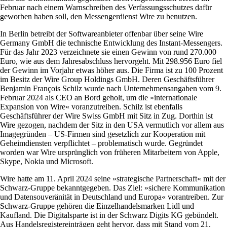
Februar nach einem Warnschreiben des Verfassungsschutzes dafür
geworben haben soll, den Messengerdienst Wire zu benutzen.
In Berlin betreibt der Softwareanbieter offenbar über seine Wire
Germany GmbH die technische Entwicklung des Instant-Messengers.
Für das Jahr 2023 verzeichnete sie einen Gewinn von rund 270.000
Euro, wie aus dem Jahresabschluss hervorgeht. Mit 298.956 Euro fiel
der Gewinn im Vorjahr etwas höher aus. Die Firma ist zu 100 Prozent
im Besitz der Wire Group Holdings GmbH. Deren Geschäftsführer
Benjamin François Schilz wurde nach Unternehmensangaben vom 9.
Februar 2024 als CEO an Bord geholt, um die »internationale
Expansion von Wire« voranzutreiben. Schilz ist ebenfalls
Geschäftsführer der Wire Swiss GmbH mit Sitz in Zug. Dorthin ist
Wire gezogen, nachdem der Sitz in den USA vermutlich vor allem aus
Imagegründen – US-Firmen sind gesetzlich zur Kooperation mit
Geheimdiensten verpflichtet – problematisch wurde. Gegründet
worden war Wire ursprünglich von früheren Mitarbeitern von Apple,
Skype, Nokia und Microsoft.
Wire hatte am 11. April 2024 seine »strategische Partnerschaft« mit der
Schwarz-Gruppe bekanntgegeben. Das Ziel: »sichere Kommunikation
und Datensouveränität in Deutschland und Europa« vorantreiben. Zur
Schwarz-Gruppe gehören die Einzelhandelsmarken Lidl und
Kaufland. Die Digitalsparte ist in der Schwarz Digits KG gebündelt.
Aus Handelsregistereinträgen geht hervor, dass mit Stand vom 21.