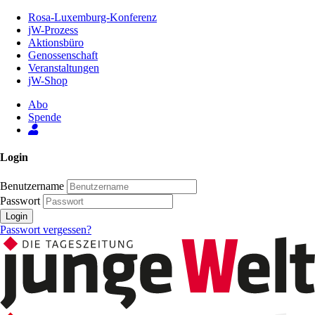
Zum
Rosa-Luxemburg-Konferenz
Inhalt
jW-Prozess
der
Aktionsbüro
Seite
Genossenschaft
Veranstaltungen
jW-Shop
Abo
Spende
Login
Benutzername
Passwort
Login
Passwort vergessen?