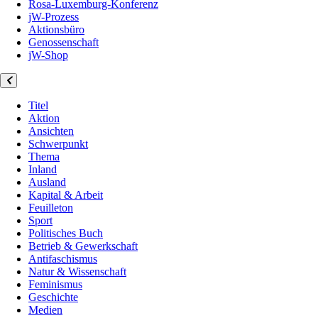
Rosa-Luxemburg-Konferenz
jW-Prozess
Aktionsbüro
Genossenschaft
jW-Shop
Titel
Aktion
Ansichten
Schwerpunkt
Thema
Inland
Ausland
Kapital & Arbeit
Feuilleton
Sport
Politisches Buch
Betrieb & Gewerkschaft
Antifaschismus
Natur & Wissenschaft
Feminismus
Geschichte
Medien