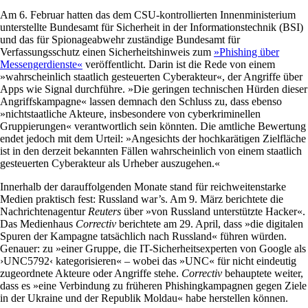
Am 6. Februar hatten das dem CSU-kontrollierten Innenministerium
unterstellte Bundesamt für Sicherheit in der Informationstechnik (BSI)
und das für Spionageabwehr zuständige Bundesamt für
Verfassungsschutz einen Sicherheitshinweis zum
»Phishing über
Messengerdienste«
veröffentlicht. Darin ist die Rede von einem
»wahrscheinlich staatlich gesteuerten Cyberakteur«, der Angriffe über
Apps wie Signal durchführe. »Die geringen technischen Hürden dieser
Angriffskampagne« lassen demnach den Schluss zu, dass ebenso
»nichtstaatliche Akteure, insbesondere von cyberkriminellen
Gruppierungen« verantwortlich sein könnten. Die amtliche Bewertung
endet jedoch mit dem Urteil: »Angesichts der hochkarätigen Zielfläche
ist in den derzeit bekannten Fällen wahrscheinlich von einem staatlich
gesteuerten Cyberakteur als Urheber auszugehen.«
Innerhalb der darauffolgenden Monate stand für reichweitenstarke
Medien praktisch fest: Russland war’s. Am 9. März berichtete die
Nachrichtenagentur
Reuters
über »von Russland unterstützte Hacker«.
Das Medienhaus
Correctiv
berichtete am 29. April, dass »die digitalen
Spuren der Kampagne tatsächlich nach Russland« führen würden.
Genauer: zu »einer Gruppe, die IT-Sicherheitsexperten von Google als
›UNC5792‹ kategorisieren« – wobei das »UNC« für nicht eindeutig
zugeordnete Akteure oder Angriffe stehe.
Correctiv
behauptete weiter,
dass es »eine Verbindung zu früheren Phishing­kampagnen gegen Ziele
in der Ukraine und der Republik Moldau« habe herstellen können.