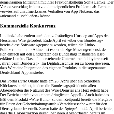
gemeinsamen Mitteilung mit ihrer Fraktionskollegin Sonja Lemke. Der
Verbotsvorschlag lenke »von dem eigentlichen Problem« ab. Lemke
verwies auf unaufmerksames Verhalten von App-Nutzern, das
»niemand ausschließen« könne.
Kommerzielle Konkurrenz
Lindholz habe zudem auch den vollständigen Umstieg auf Apps des
Herstellers Wire gefordert. Ende April sei »über den Bundestag«
bereits diese Software »gepusht« worden, teilten die Linke-
Politikerinnen mit. »Aktuell ist es der einzige Messengerdienst, der
sich einfach auf den Endgeräten des Bundestags installieren lässt«,
erklärte Lemke. Das dahinterstehende Unternehmen lobbyiere »seit
Jahren beim Bundestag«. Im Digitalausschuss sei zu hören gewesen,
dass Wire eine Integration des eigenen Produkts in die sogenannte
Deutschland-App anstrebe.
Das Portal
Heise Online
hatte am 28. April über ein Schreiben
Klöckners berichtet, in dem die Bundestagspräsidentin allen
Abgeordneten die Nutzung des Wire-Dienstes ans Herz gelegt habe.
Der Bericht spricht von »einem dringlichen Appell«. Auch habe das
BSI dem Produkt »Wire Bund« zu dem Zeitpunkt bereits die Freigabe
für Daten der Geheimhaltungsstufe »Verschlusssache – nur für den
Dienstgebrauch« erteilt. Zuvor hatte der
Spiegel
am 24. April berichtet,
dass die Unionsfraktion gegenüber ihren Abgeordneten bereits im