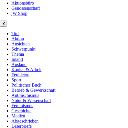
Aktionsbüro
Genossenschaft
jW-Shop
Titel
Aktion
Ansichten
Schwerpunkt
Thema
Inland
Ausland
Kapital & Arbeit
Feuilleton
Sport
Politisches Buch
Betrieb & Gewerkschaft
Antifaschismus
Natur & Wissenschaft
Feminismus
Geschichte
Medien
Abgeschrieben
Leserbriefe