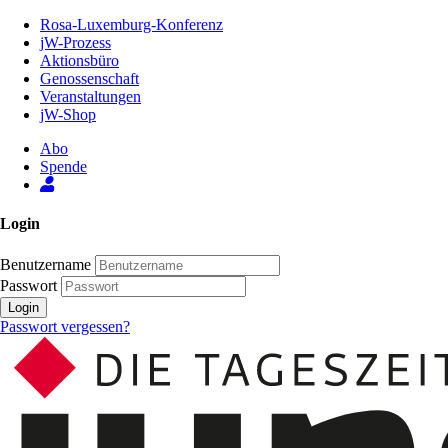
Zum
Rosa-Luxemburg-Konferenz
Inhalt
jW-Prozess
der
Aktionsbüro
Seite
Genossenschaft
Veranstaltungen
jW-Shop
Abo
Spende
Login
Benutzername
Passwort
Login
Passwort vergessen?