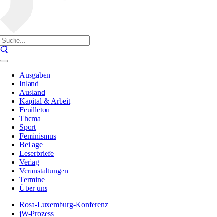
Ausgaben
Inland
Ausland
Kapital & Arbeit
Feuilleton
Thema
Sport
Feminismus
Beilage
Leserbriefe
Verlag
Veranstaltungen
Termine
Über uns
Rosa-Luxemburg-Konferenz
jW-Prozess