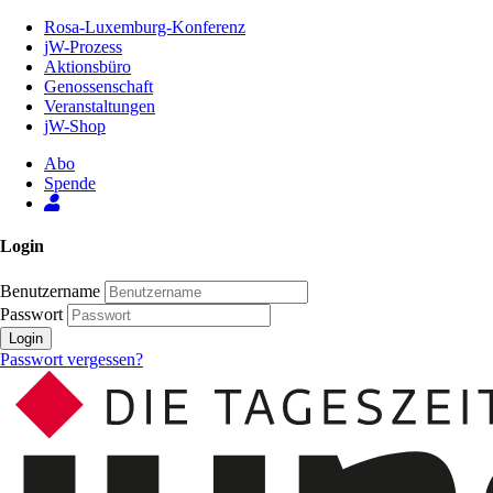
Zum
Rosa-Luxemburg-Konferenz
Inhalt
jW-Prozess
der
Aktionsbüro
Seite
Genossenschaft
Veranstaltungen
jW-Shop
Abo
Spende
Login
Benutzername
Passwort
Login
Passwort vergessen?