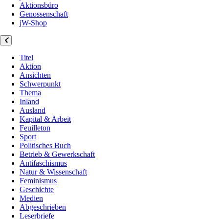
Aktionsbüro
Genossenschaft
jW-Shop
Titel
Aktion
Ansichten
Schwerpunkt
Thema
Inland
Ausland
Kapital & Arbeit
Feuilleton
Sport
Politisches Buch
Betrieb & Gewerkschaft
Antifaschismus
Natur & Wissenschaft
Feminismus
Geschichte
Medien
Abgeschrieben
Leserbriefe