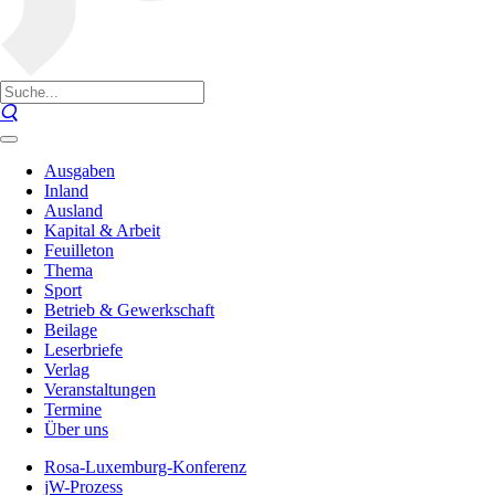
Ausgaben
Inland
Ausland
Kapital & Arbeit
Feuilleton
Thema
Sport
Betrieb & Gewerkschaft
Beilage
Leserbriefe
Verlag
Veranstaltungen
Termine
Über uns
Rosa-Luxemburg-Konferenz
jW-Prozess