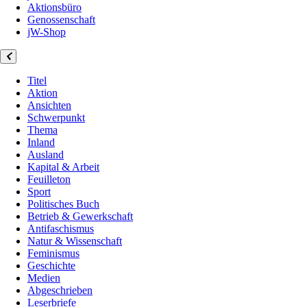
Aktionsbüro
Genossenschaft
jW-Shop
Titel
Aktion
Ansichten
Schwerpunkt
Thema
Inland
Ausland
Kapital & Arbeit
Feuilleton
Sport
Politisches Buch
Betrieb & Gewerkschaft
Antifaschismus
Natur & Wissenschaft
Feminismus
Geschichte
Medien
Abgeschrieben
Leserbriefe