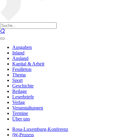
Ausgaben
Inland
Ausland
Kapital & Arbeit
Feuilleton
Thema
Sport
Geschichte
Beilage
Leserbriefe
Verlag
Veranstaltungen
Termine
Über uns
Rosa-Luxemburg-Konferenz
jW-Prozess