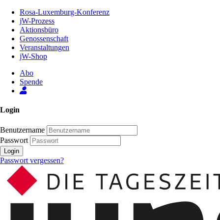
Zum
Rosa-Luxemburg-Konferenz
Inhalt
jW-Prozess
der
Aktionsbüro
Seite
Genossenschaft
Veranstaltungen
jW-Shop
Abo
Spende
Login
Benutzername
Passwort
Login
Passwort vergessen?