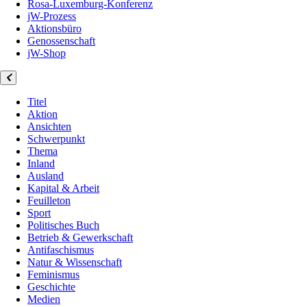
Rosa-Luxemburg-Konferenz
jW-Prozess
Aktionsbüro
Genossenschaft
jW-Shop
Titel
Aktion
Ansichten
Schwerpunkt
Thema
Inland
Ausland
Kapital & Arbeit
Feuilleton
Sport
Politisches Buch
Betrieb & Gewerkschaft
Antifaschismus
Natur & Wissenschaft
Feminismus
Geschichte
Medien