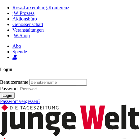
Zum
Rosa-Luxemburg-Konferenz
Inhalt
jW-Prozess
der
Aktionsbüro
Seite
Genossenschaft
Veranstaltungen
jW-Shop
Abo
Spende
Login
Benutzername
Passwort
Login
Passwort vergessen?