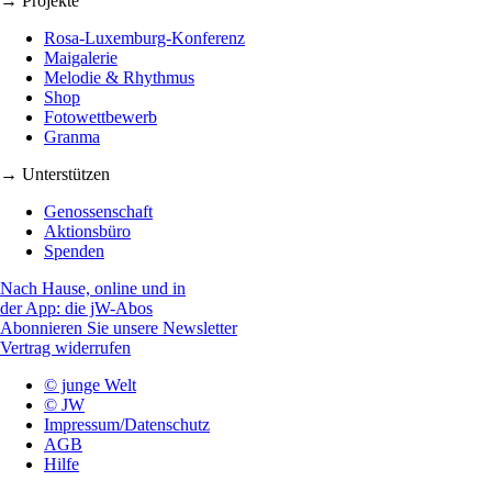
→ Projekte
Rosa-Luxemburg-Konferenz
Maigalerie
Melodie & Rhythmus
Shop
Fotowettbewerb
Granma
→ Unterstützen
Genossenschaft
Aktionsbüro
Spenden
Nach Hause, online und in
der App: die jW-Abos
Abonnieren Sie unsere Newsletter
Vertrag widerrufen
© junge Welt
© JW
Impressum/Datenschutz
AGB
Hilfe