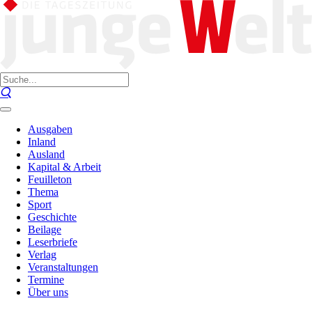
Ausgaben
Inland
Ausland
Kapital & Arbeit
Feuilleton
Thema
Sport
Geschichte
Beilage
Leserbriefe
Verlag
Veranstaltungen
Termine
Über uns