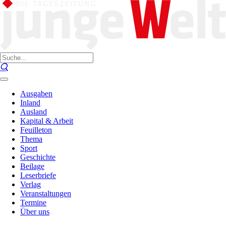
Ausgaben
Inland
Ausland
Kapital & Arbeit
Feuilleton
Thema
Sport
Geschichte
Beilage
Leserbriefe
Verlag
Veranstaltungen
Termine
Über uns