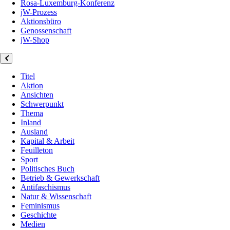
Rosa-Luxemburg-Konferenz
jW-Prozess
Aktionsbüro
Genossenschaft
jW-Shop
Titel
Aktion
Ansichten
Schwerpunkt
Thema
Inland
Ausland
Kapital & Arbeit
Feuilleton
Sport
Politisches Buch
Betrieb & Gewerkschaft
Antifaschismus
Natur & Wissenschaft
Feminismus
Geschichte
Medien