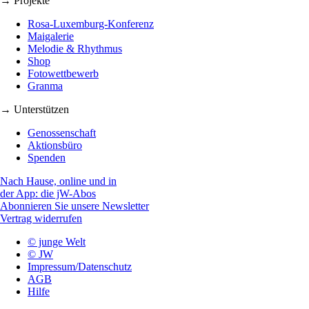
→ Projekte
Rosa-Luxemburg-Konferenz
Maigalerie
Melodie & Rhythmus
Shop
Fotowettbewerb
Granma
→ Unterstützen
Genossenschaft
Aktionsbüro
Spenden
Nach Hause, online und in
der App: die jW-Abos
Abonnieren Sie unsere Newsletter
Vertrag widerrufen
© junge Welt
© JW
Impressum/Datenschutz
AGB
Hilfe