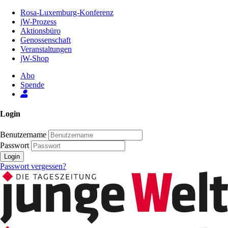
Zum
Rosa-Luxemburg-Konferenz
Inhalt
jW-Prozess
der
Aktionsbüro
Seite
Genossenschaft
Veranstaltungen
jW-Shop
Abo
Spende
Login
Benutzername
Passwort
Login
Passwort vergessen?