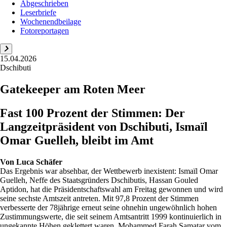
Abgeschrieben
Leserbriefe
Wochenendbeilage
Fotoreportagen
15.04.2026
Dschibuti
Gatekeeper am Roten Meer
Fast 100 Prozent der Stimmen: Der
Langzeitpräsident von Dschibuti, Ismaïl
Omar Guelleh, bleibt im Amt
Von
Luca Schäfer
Das Ergebnis war absehbar, der Wettbewerb inexistent: Ismaïl Omar
Guelleh, Neffe des Staatsgründers Dschibutis, Hassan Gouled
Aptidon, hat die Präsidentschaftswahl am Freitag gewonnen und wird
seine sechste Amtszeit antreten. Mit 97,8 Prozent der Stimmen
verbesserte der 78jährige erneut seine ohnehin ungewöhnlich hohen
Zustimmungswerte, die seit seinem Amtsantritt 1999 kontinuierlich in
ungekannte Höhen geklettert waren. Mohammed Farah Samatar vom