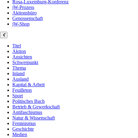
Rosa-Luxemburg-Konferenz
jW-Prozess
Aktionsbüro
Genossenschaft
jW-Shop
Titel
Aktion
Ansichten
Schwerpunkt
Thema
Inland
Ausland
Kapital & Arbeit
Feuilleton
Sport
Politisches Buch
Betrieb & Gewerkschaft
Antifaschismus
Natur & Wissenschaft
Feminismus
Geschichte
Medien