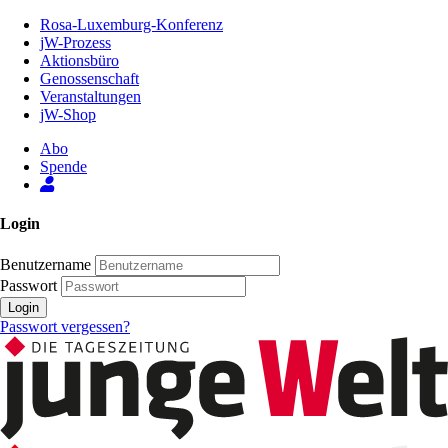
Zum
Rosa-Luxemburg-Konferenz
Inhalt
jW-Prozess
der
Aktionsbüro
Seite
Genossenschaft
Veranstaltungen
jW-Shop
Abo
Spende
Login
Benutzername
Passwort
Login
Passwort vergessen?