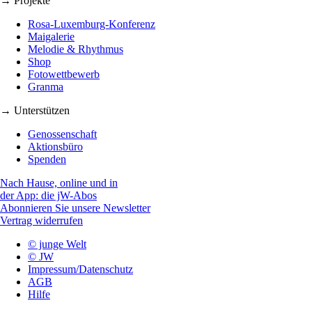
→ Projekte
Rosa-Luxemburg-Konferenz
Maigalerie
Melodie & Rhythmus
Shop
Fotowettbewerb
Granma
→ Unterstützen
Genossenschaft
Aktionsbüro
Spenden
Nach Hause, online und in
der App: die jW-Abos
Abonnieren Sie unsere Newsletter
Vertrag widerrufen
© junge Welt
© JW
Impressum/Datenschutz
AGB
Hilfe