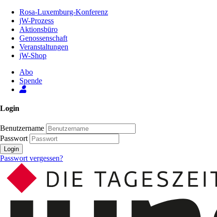
Zum
Rosa-Luxemburg-Konferenz
Inhalt
jW-Prozess
der
Aktionsbüro
Seite
Genossenschaft
Veranstaltungen
jW-Shop
Abo
Spende
Login
Benutzername
Passwort
Login
Passwort vergessen?