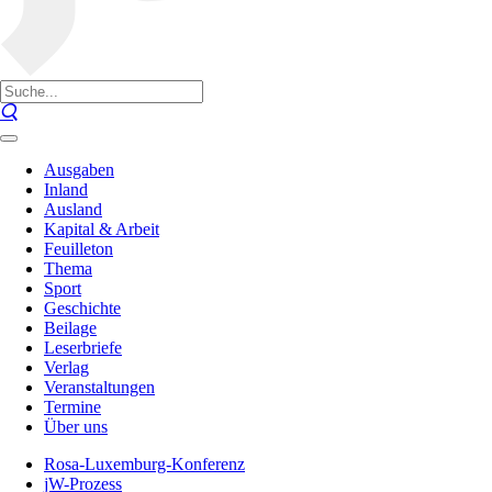
Ausgaben
Inland
Ausland
Kapital & Arbeit
Feuilleton
Thema
Sport
Geschichte
Beilage
Leserbriefe
Verlag
Veranstaltungen
Termine
Über uns
Rosa-Luxemburg-Konferenz
jW-Prozess