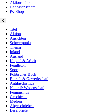
Aktionsbüro
Genossenschaft
jW-Shop
Titel
Aktion
Ansichten
Schwerpunkt
Thema
Inland
Ausland
Kapital & Arbeit
Feuilleton
Sport
Politisches Buch
Betrieb & Gewerkschaft
Antifaschismus
Natur & Wissenschaft
Feminismus
Geschichte
Medien
Abgeschrieben
Leserbriefe