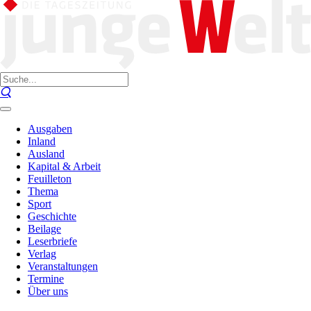
Ausgaben
Inland
Ausland
Kapital & Arbeit
Feuilleton
Thema
Sport
Geschichte
Beilage
Leserbriefe
Verlag
Veranstaltungen
Termine
Über uns