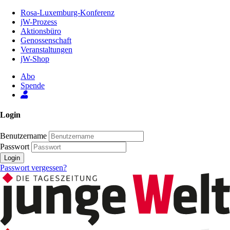
Zum
Rosa-Luxemburg-Konferenz
Inhalt
jW-Prozess
der
Aktionsbüro
Seite
Genossenschaft
Veranstaltungen
jW-Shop
Abo
Spende
Login
Benutzername
Passwort
Login
Passwort vergessen?