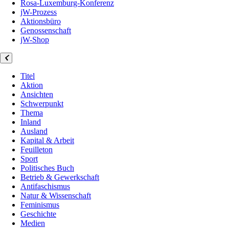
Rosa-Luxemburg-Konferenz
jW-Prozess
Aktionsbüro
Genossenschaft
jW-Shop
Titel
Aktion
Ansichten
Schwerpunkt
Thema
Inland
Ausland
Kapital & Arbeit
Feuilleton
Sport
Politisches Buch
Betrieb & Gewerkschaft
Antifaschismus
Natur & Wissenschaft
Feminismus
Geschichte
Medien