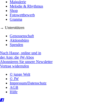
Maigalerie
Melodie & Rhythmus
Shop
Fotowettbewerb
Granma
→ Unterstützen
Genossenschaft
Aktionsbüro
Spenden
Nach Hause, online und in
der App: die jW-Abos
Abonnieren Sie unsere Newsletter
Vertrag widerrufen
© junge Welt
© JW
Impressum/Datenschutz
AGB
Hilfe