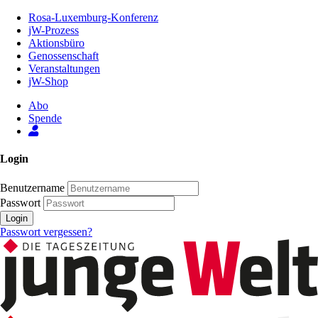
Zum
Rosa-Luxemburg-Konferenz
Inhalt
jW-Prozess
der
Aktionsbüro
Seite
Genossenschaft
Veranstaltungen
jW-Shop
Abo
Spende
Login
Benutzername
Passwort
Login
Passwort vergessen?