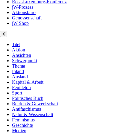
Rosa-Luxemburg-Konferenz
jW-Prozess
Aktionsbüro
Genossenschaft
jW-Shop
Titel
Aktion
Ansichten
Schwerpunkt
Thema
Inland
Ausland
Kapital & Arbeit
Feuilleton
Sport
Politisches Buch
Betrieb & Gewerkschaft
Antifaschismus
Natur & Wissenschaft
Feminismus
Geschichte
Medien