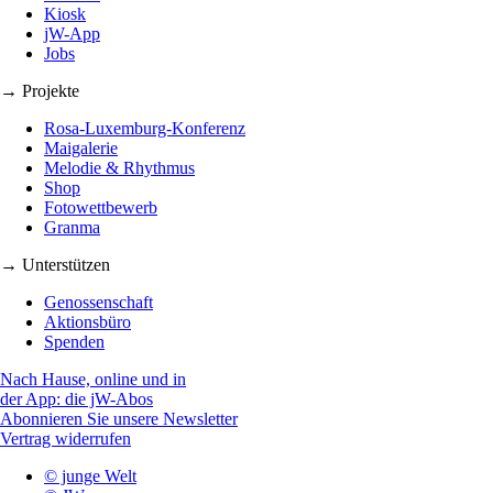
Kiosk
jW-App
Jobs
→ Projekte
Rosa-Luxemburg-Konferenz
Maigalerie
Melodie & Rhythmus
Shop
Fotowettbewerb
Granma
→ Unterstützen
Genossenschaft
Aktionsbüro
Spenden
Nach Hause, online und in
der App: die jW-Abos
Abonnieren Sie unsere Newsletter
Vertrag widerrufen
© junge Welt